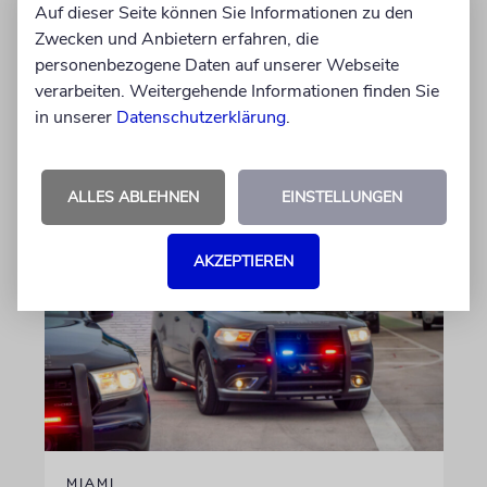
Auf dieser Seite können Sie Informationen zu den
Die Schauspielerin steht nicht nur vor der
Zwecken und Anbietern erfahren, die
Kamera, sondern engagiert sich auch
personenbezogene Daten auf unserer Webseite
ehrenamtlich. Der Deutsche Kulturrat würdigt
verarbeiten. Weitergehende Informationen finden Sie
diese Leistung mit einem Preis. Igor Levit ist
in unserer
Datenschutzerklärung
.
Laudator
07.08.2026
ALLES ABLEHNEN
EINSTELLUNGEN
AKZEPTIEREN
MIAMI