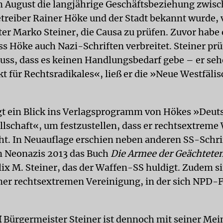
 August die langjährige Geschäftsbeziehung zwis
treiber Rainer Höke und der Stadt bekannt wurde, 
er Marko Steiner, die Causa zu prüfen. Zuvor habe 
ss Höke auch Nazi-Schriften verbreitet. Steiner pr
uss, dass es keinen Handlungsbedarf gebe – er se
t für Rechtsradikales«, ließ er die »Neue Westfäli
t ein Blick ins Verlagsprogramm von Hökes »Deut
llschaft«, um festzustellen, dass er rechtsextreme
cht. In Neuauflage erschien neben anderen SS-Schr
n Neonazis 2013 das Buch
Die Armee der Geächtete
lix M. Steiner, das der Waffen-SS huldigt. Zudem s
ner rechtsextremen Vereinigung, in der sich NPD-
I
Bürgermeister Steiner ist dennoch mit seiner Mei