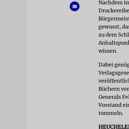
Nachdem im
Druckereibe
Bürgermeist
gewusst, da
zu dem Schl
Anhaltspunk
wissen.
Dabei genüg
Verlagsgese
veröffentli
Büchern vo
Generals Fe
Vorstand ei
tummeln.
HEUCHELE