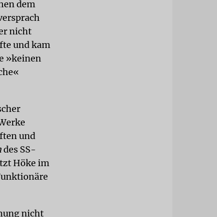
chen dem
versprach
er nicht
üfte und kam
he »keinen
sche«
scher
 Werke
iften und
n
des SS-
itzt Höke im
Funktionäre
nung nicht