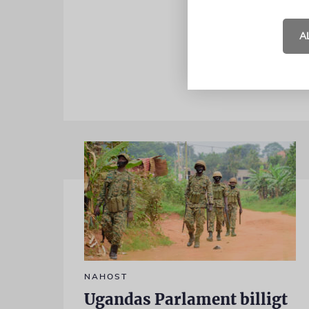
zudem die 
zum Pogromg
A
Bücher die T
NAHOST
Ugandas Parlament billigt