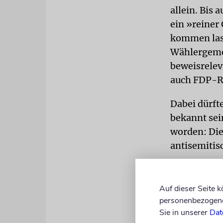
allein. Bis 
ein »reiner
kommen lass
Wählergemei
beweisrelev
auch FDP-Ra
Dabei dürft
bekannt sei
worden: Die
antisemitis
Matitjahu K
findet es na
Auf dieser Seite 
zusammenarb
personenbezogene 
gründlich r
Sie in unserer
Dat