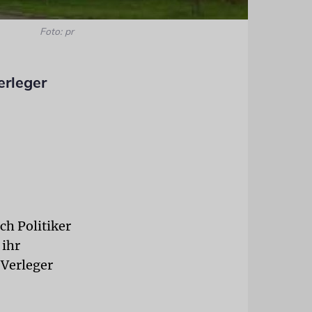
Foto: pr
erleger
ch Politiker
 ihr
 Verleger