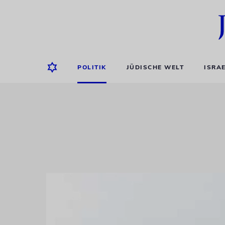
POLITIK
JÜDISCHE WELT
ISRA