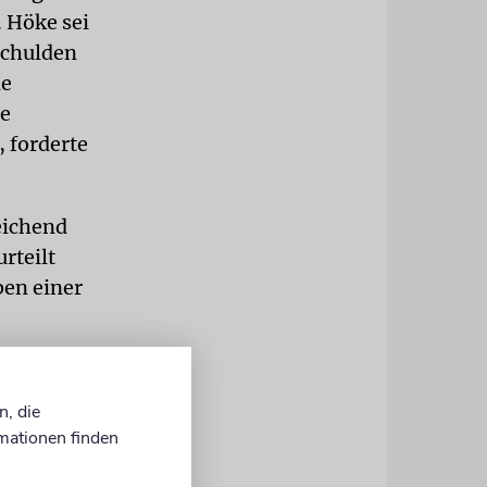
. Höke sei
schulden
ie
ne
 forderte
eichend
rteilt
ben einer
rd-Detmold,
er
n, die
ass sie
mationen finden
dechef