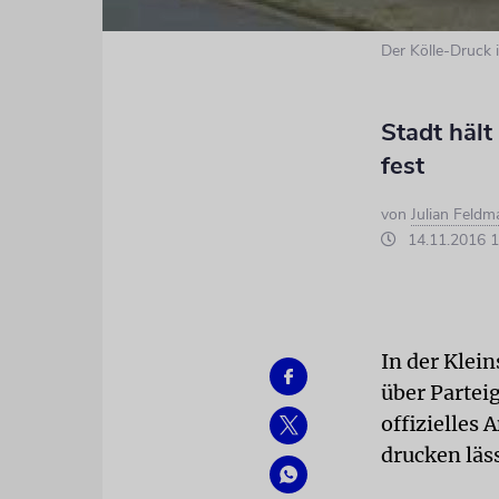
Der Kölle-Druck 
Stadt häl
fest
von
Julian Feld
14.11.2016 1
In der Klein
über Partei
offizielles
drucken läss