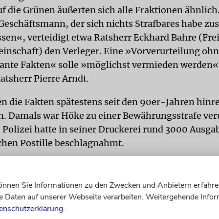
auf die Grünen äußerten sich alle Fraktionen ähnlich
 Geschäftsmann, der sich nichts Strafbares habe zu
en«, verteidigt etwa Ratsherr Eckhard Bahre (Fre
nschaft) den Verleger. Eine »Vorverurteilung oh
ante Fakten« solle »möglichst vermieden werden«,
tsherr Pierre Arndt.
en die Fakten spätestens seit den 90er-Jahren hinr
n. Damals war Höke zu einer Bewährungsstrafe veru
 Polizei hatte in seiner Druckerei rund 3000 Ausga
chen Postille beschlagnahmt.
ellig, Vorsitzender der Jüdischen Gemeinde Herfo
ch wie vor skandalös, dass die Stadt mit dem Verleg
können Sie Informationen zu den Zwecken und Anbietern erfahre
eitet. Von den Mitgliedern des Rats erwartet er, d
Daten auf unserer Webseite verarbeiten. Weitergehende Infor
echerchieren. Als Heuchelei empfindet der Gemein
enschutzerklärung
.