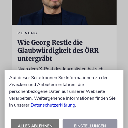
MEINUNG
Wie Georg Restle die
Glaubwürdigkeit des ÖRR
untergräbt
Nach dem X-Post des Journalisten hat sich
Felix Schotland, Vorstand der Synagogen-
Auf dieser Seite können Sie Informationen zu den
Gemeinde Köln, an WDR-
Zwecken und Anbietern erfahren, die
Programmdirektorin Andrea Schafarczyk
personenbezogene Daten auf unserer Webseite
gewandt. Wir dokumentieren das Schreiben
verarbeiten. Weitergehende Informationen finden Sie
im Wortlaut
in unserer
Datenschutzerklärung
.
von Felix Schotland
ALLES ABLEHNEN
07.08.2026
EINSTELLUNGEN