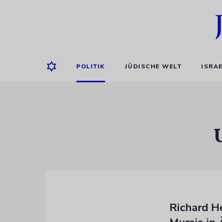
POLITIK
JÜDISCHE WELT
ISRA
Richard He