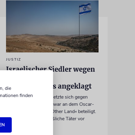
JUSTIZ
Israelischer Siedler wegen
Tötung eines
Palästinensers angeklagt
n, die
mationen finden
Der getötete Aktivist setzte sich gegen
Siedlergewalt ein und war an dem Oscar-
prämierten Film »No Other Land« beteiligt.
Jetzt steht der mutmaßliche Täter vor
EN
Gericht