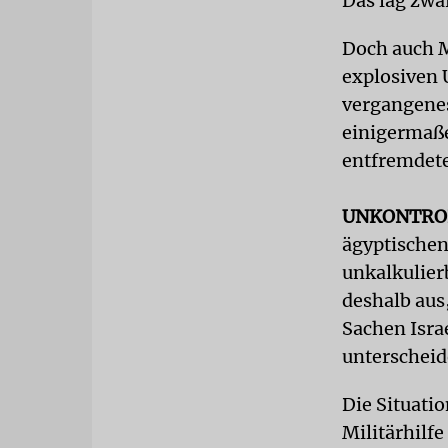
Das lag zwar
Doch auch Mu
explosiven 
vergangenes
einigermaße
entfremdete
UNKONTRO
ägyptischen
unkalkulier
deshalb aus
Sachen Isra
unterscheid
Die Situati
Militärhilfe