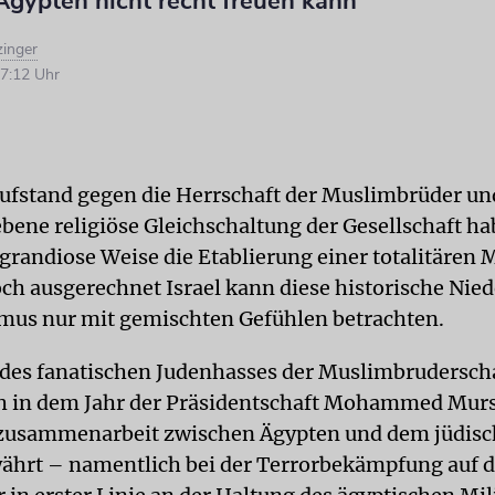
Ägypten nicht recht freuen kann
zinger
7:12 Uhr
ufstand gegen die Herrschaft der Muslimbrüder un
ebene religiöse Gleichschaltung der Gesellschaft ha
 grandiose Weise die Etablierung einer totalitären 
och ausgerechnet Israel kann diese historische Nied
mus nur mit gemischten Gefühlen betrachten.
des fanatischen Judenhasses der Muslimbruderscha
h in dem Jahr der Präsidentschaft Mohammed Murs
zusammenarbeit zwischen Ägypten und dem jüdisc
ährt – namentlich bei der Terrorbekämpfung auf d