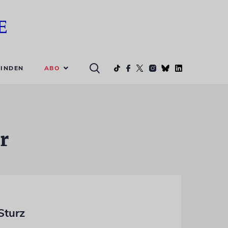
ABO
INDEN
r
Sturz