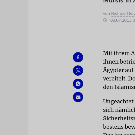
Mursis in 
von
Richard Her
09.07.2013 0
Mit ihrem A
ihnen betri
Ägypter auf
vereitelt. D
den Islamis
Ungeachtet 
sich nämlic
Sicherheits
bestens bew