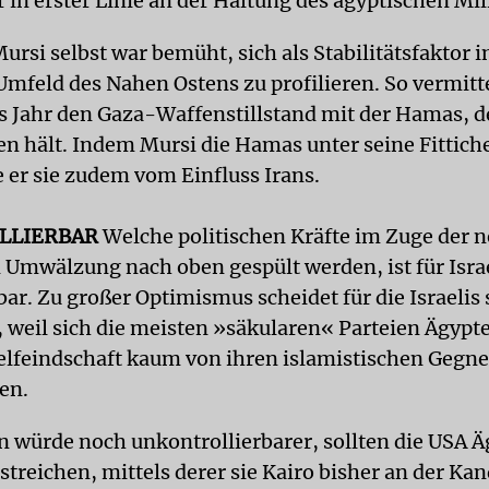
 in erster Linie an der Haltung des ägyptischen Mili
rsi selbst war bemüht, sich als Stabilitätsfaktor 
Umfeld des Nahen Ostens zu profilieren. So vermitte
 Jahr den Gaza-Waffenstillstand mit der Hamas, de
n hält. Indem Mursi die Hamas unter seine Fittic
 er sie zudem vom Einfluss Irans.
LLIERBAR
Welche politischen Kräfte im Zuge der 
 Umwälzung nach oben gespült werden, ist für Isra
bar. Zu großer Optimismus scheidet für die Israelis
, weil sich die meisten »säkularen« Parteien Ägypt
elfeindschaft kaum von ihren islamistischen Gegn
en.
on würde noch unkontrollierbarer, sollten die USA Ä
 streichen, mittels derer sie Kairo bisher an der Ka