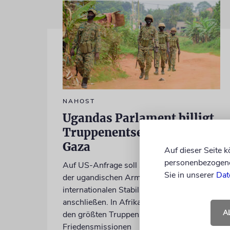
NAHOST
Ugandas Parlament billigt
Truppenentsendung nach
Gaza
Auf dieser Seite 
personenbezogene 
Auf US-Anfrage soll sich ein Kontingent
Sie in unserer
Dat
der ugandischen Armee der geplanten
internationalen Stabilisierungstruppe
anschließen. In Afrika zählt das Land zu
A
den größten Truppenstellern für
Friedensmissionen