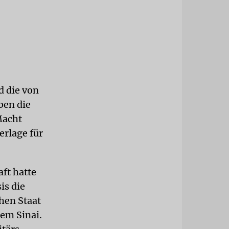
d die von
ben die
Macht
erlage für
ft hatte
is die
hen Staat
em Sinai.