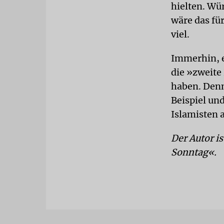
hielten. Wü
wäre das für
viel.
Immerhin, e
die »zweite
haben. Denn
Beispiel un
Islamisten 
Der Autor i
Sonntag«.