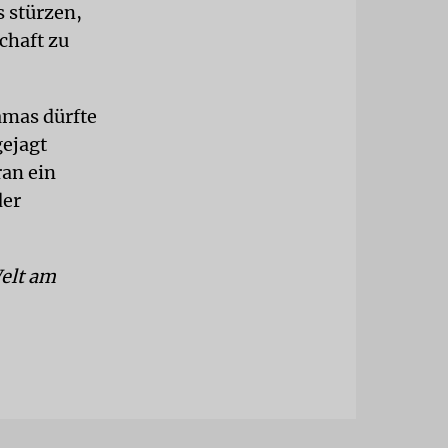
s stürzen,
chaft zu
amas dürfte
gejagt
an ein
der
Welt am