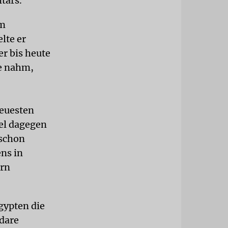
tärs.
im
lte er
r bis heute
he nahm,
neuesten
el dagegen
 schon
ens in
ern
gypten die
ndare