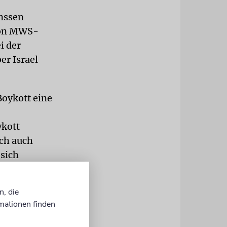
anssen
 von MWS-
i der
er Israel
Boykott eine
ykott
ich auch
sich
n, die
mationen finden