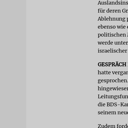
Auslandsins
für deren G
Ablehnung p
ebenso wie 
politischen
werde unter
israelische
GESPRÄCH
hatte verga
gesprochen.
hingewiesen
Leitungsfun
die BDS-Kam
seinem neue
Zudem forde