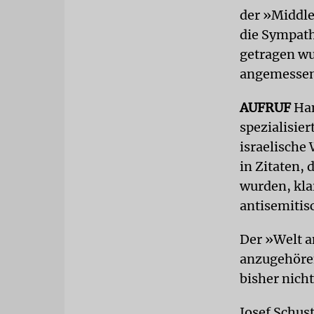
der »Middle
die Sympat
getragen wu
angemessene
AUFRUF
Han
spezialisie
israelische
in Zitaten,
wurden, kla
antisemiti
Der »Welt 
anzugehören
bisher nicht
Josef Schus