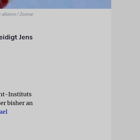
 alliance / Zoonar
eidigt Jens
nt-Instituts
er bisher an
ael