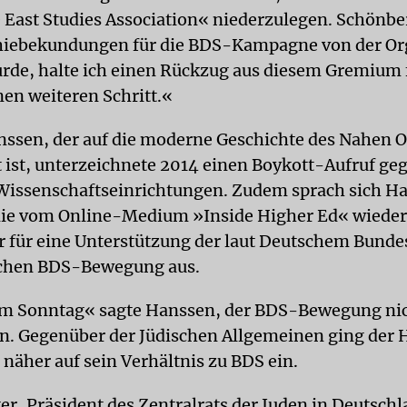
 East Studies Association« niederzulegen. Schönbe
hiebekundungen für die BDS-Kampagne von der Or
rde, halte ich einen Rückzug aus diesem Gremium 
n weiteren Schritt.«
ssen, der auf die moderne Geschichte des Nahen 
rt ist, unterzeichnete 2014 einen Boykott-Aufruf ge
 Wissenschaftseinrichtungen. Zudem sprach sich H
 die vom Online-Medium »Inside Higher Ed« wiede
r für eine Unterstützung der laut Deutschem Bunde
schen BDS-Bewegung aus.
am Sonntag« sagte Hanssen, der BDS-Bewegung ni
. Gegenüber der Jüdischen Allgemeinen ging der H
 näher auf sein Verhältnis zu BDS ein.
ter, Präsident des Zentralrats der Juden in Deutsch