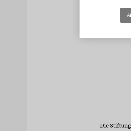
A
Die Stiftun