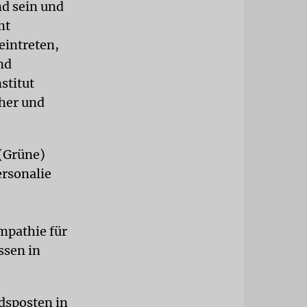
nd sein und
mt
eintreten,
nd
stitut
her und
(Grüne)
ersonalie
mpathie für
ssen in
dsposten in