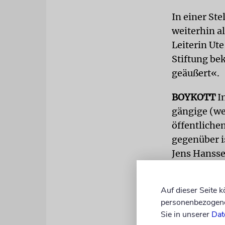
In einer St
weiterhin al
Leiterin Ute
Stiftung bek
geäußert«.
BOYKOTT
In
gängige (we
öffentlichen
gegenüber i
Jens Hansse
dagegen von
Auf dieser Seite 
personenbezogene 
Sie in unserer
Dat