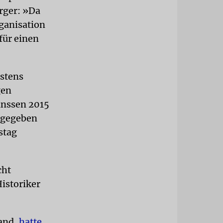
rger: »Da
ganisation
für einen
Ostens
gen
anssen 2015
rgegeben
stag
cht
istoriker
land,
hatte