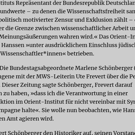
tituts Repräsentant der Bundesrepublik Deutschla
rundwerte – zu denen die Wissenschaftsfreiheit sa
olitisch motivierter Zensur und Exklusion zählt – 
er die Grenze zwischen wissenschaftlicher Arbeit u
 Meinungsäußerungen wahren wird.« Das Orient-In
 Hanssen »unter ausdrücklichem Einschluss jüdisc
r Wissenschaftler*innen« betrieben.
Die Bundestagsabgeordnete Marlene Schönberger 
ngene mit der MWS-Leiterin Ute Frevert über die P
 Dieser Zeitung sagte Schönberger, Frevert darauf
 zu haben, »dass ich die Verantwortung in einer
ktion im Orient-Institut für nicht vereinbar mit Sy
pagne halte«. Sie wolle nun beobachten, wie Han
n Amt agieren wird.
rt Schönberger den Historiker auf, seinen Vorstan