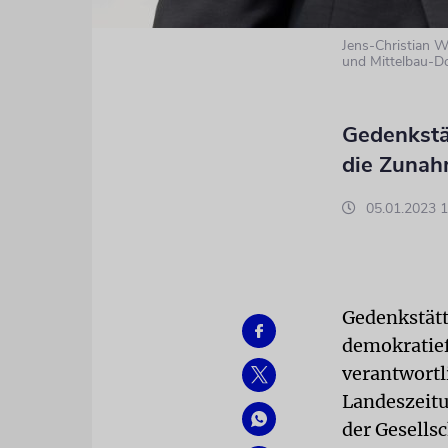
Jens-Christian W
und Mittelbau-D
Gedenkstät
die Zunah
05.01.2023 1
Gedenkstätt
demokratief
verantwortl
Landeszeitu
der Gesellsc