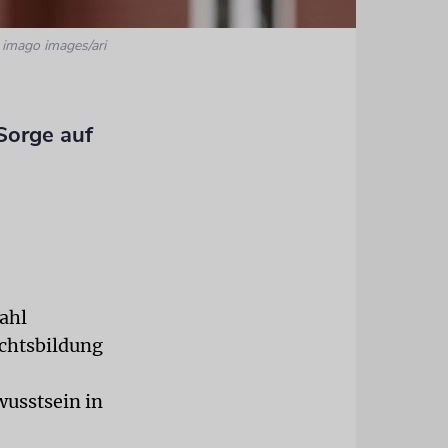
 imago images/ari
Sorge auf
ahl
ichtsbildung
usstsein in