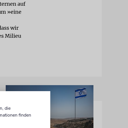
ternen auf
um »eine
dass wir
es Milieu
n, die
mationen finden