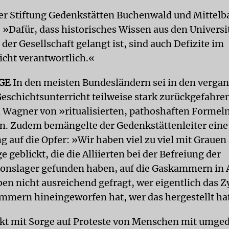
der Stiftung Gedenkstätten Buchenwald und Mittel
: »Dafür, dass historisches Wissen aus den Universi
e der Gesellschaft gelangt ist, sind auch Defizite im
icht verantwortlich.«
GE
In den meisten Bundesländern sei in den verga
Geschichtsunterricht teilweise stark zurückgefahre
 Wagner von »ritualisierten, pathoshaften Formel
. Zudem bemängelte der Gedenkstättenleiter eine 
 auf die Opfer: »Wir haben viel zu viel mit Grauen 
 geblickt, die die Alliierten bei der Befreiung der
onslager gefunden haben, auf die Gaskammern in 
ben nicht ausreichend gefragt, wer eigentlich das Z
mmern hineingeworfen hat, wer das hergestellt ha
kt mit Sorge auf Proteste von Menschen mit umge