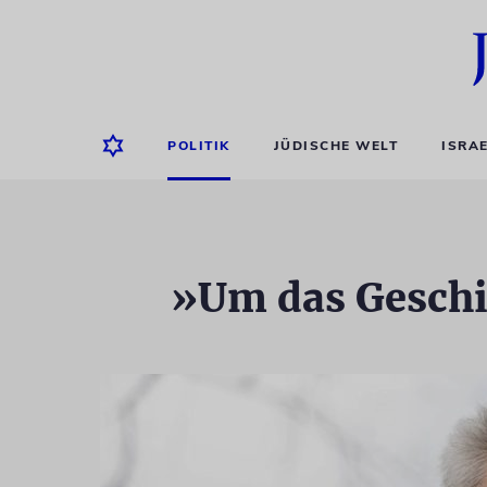
POLITIK
JÜDISCHE WELT
ISRA
»Um das Geschic