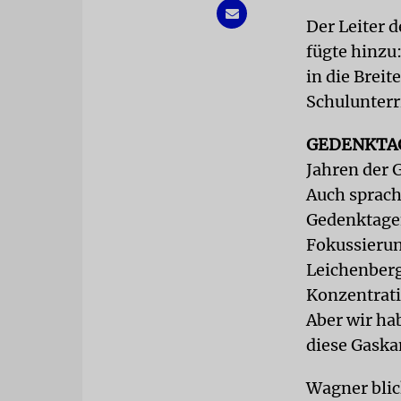
Der Leiter 
fügte hinzu
in die Breit
Schulunterr
GEDENKTA
Jahren der 
Auch sprach
Gedenktagen
Fokussierung
Leichenberge
Konzentrati
Aber wir ha
diese Gaska
Wagner blic