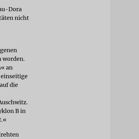
bau-Dora
täten nicht
ngenen
n worden.
n« an
einseitige
auf die
Auschwitz.
yklon B in
t.«
drehten