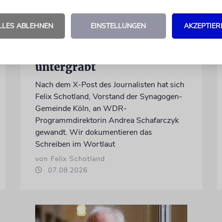
MEINUNG
LLES ABLEHNEN
EINSTELLUNGEN
AKZEPTIER
Wie Georg Restle die
Glaubwürdigkeit des ÖRR
untergräbt
Nach dem X-Post des Journalisten hat sich
Felix Schotland, Vorstand der Synagogen-
Gemeinde Köln, an WDR-
Programmdirektorin Andrea Schafarczyk
gewandt. Wir dokumentieren das
Schreiben im Wortlaut
von Felix Schotland
07.08.2026