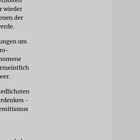
erholten
er wieder
denen der
werde.
hlungen um
ro-
hänomene
ermeintlich
eer.
iedlichsten
erdenken -
semitismus