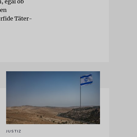
, egal ob
den
rfide Täter-
JUSTIZ