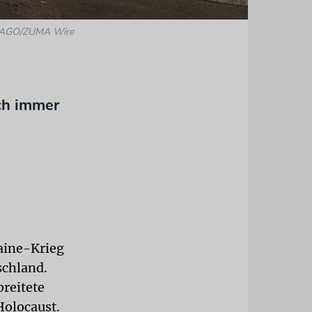
MAGO/ZUMA Wire
ch immer
aine-Krieg
chland.
breitete
Holocaust.