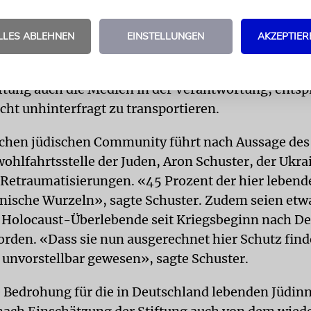
schiedene Elemente von Judenfeindlichkeit, betont
eichsetzung der russischen Invasion mit der Schoa 
LLES ABLEHNEN
EINSTELLUNGEN
AKZEPTIER
r-Vergleich sei im Kern antisemitisch, weil die
htung der Nationalsozialisten dadurch relativiert w
tiftung auch die Medien in der Verantwortung, ents
cht unhinterfragt zu transportieren.
schen jüdischen Community führt nach Aussage des
wohlfahrtsstelle der Juden, Aron Schuster, der Ukr
 Retraumatisierungen. «45 Prozent der hier lebend
nische Wurzeln», sagte Schuster. Zudem seien etw
 Holocaust-Überlebende seit Kriegsbeginn nach D
rden. «Dass sie nun ausgerechnet hier Schutz finde
r unvorstellbar gewesen», sagte Schuster.
e Bedrohung für die in Deutschland lebenden Jüdin