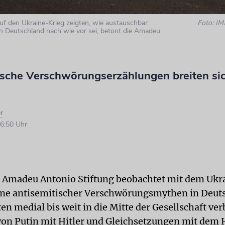
uf den Ukraine-Krieg zeigten, wie austauschbar
Foto: I
n Deutschland nach wie vor sei, betont die Amadeu
.
ische Verschwörungserzählungen breiten si
s
r
6:50 Uhr
r Amadeu Antonio Stiftung beobachtet mit dem Ukr
me antisemitischer Verschwörungsmythen in Deuts
n medial bis weit in die Mitte der Gesellschaft ver
von Putin mit Hitler und Gleichsetzungen mit dem 