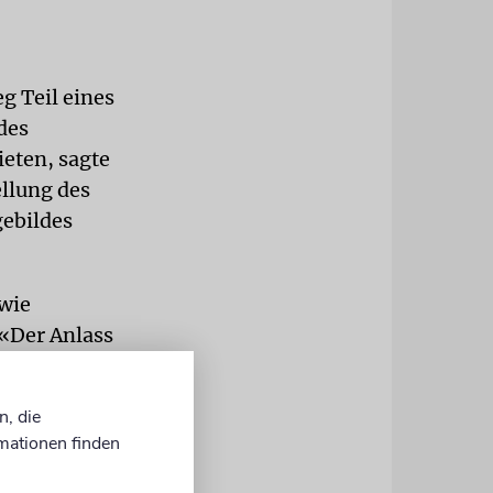
 Teil eines
des
ieten, sagte
ellung des
gebildes
 wie
 «Der Anlass
 oder
n, die
mationen finden
en
ismus»,