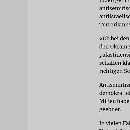
Juden geht 
antisemitisc
antiisraeli
Terrorismus
«Ob bei den
den Ukraine
palästinens
schaffen kl
richtigen S
Antisemitis
demokratief
Milieu habe
geebnet.
In vielen Fä