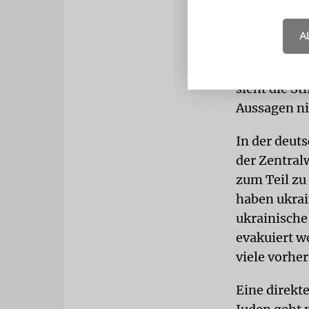
sondern ver
Auch die Gl
A
Putin-Hitle
Judenvernic
sieht die S
Aussagen ni
In der deut
der Zentral
zum Teil zu
haben ukrai
ukrainische
evakuiert wo
viele vorhe
Eine direkt