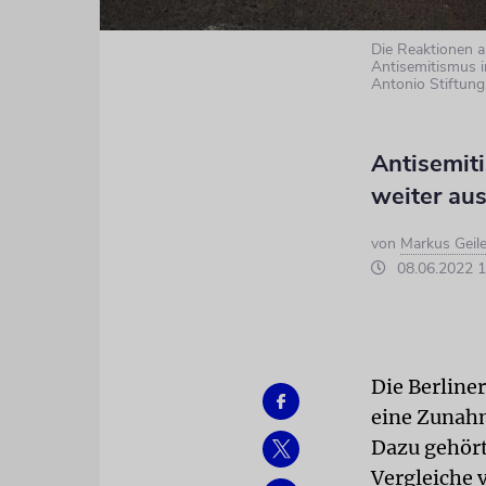
Die Reaktionen a
Antisemitismus i
Antonio Stiftung
Antisemit
weiter au
von
Markus Geile
08.06.2022 1
Die Berline
eine Zunah
Dazu gehörte
Vergleiche 