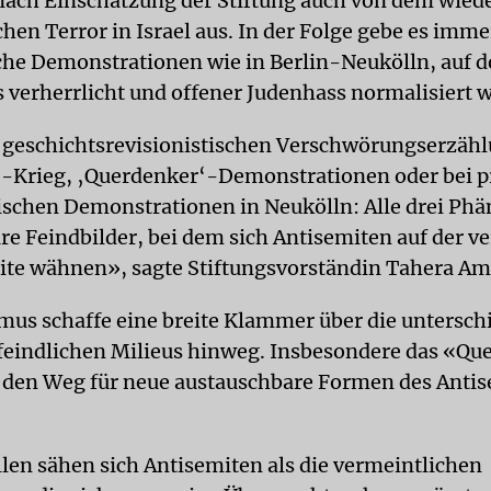
nach Einschätzung der Stiftung auch von dem wied
hen Terror in Israel aus. In der Folge gebe es imm
sche Demonstrationen wie in Berlin-Neukölln, auf 
 verherrlicht und offener Judenhass normalisiert 
 geschichtsrevisionistischen Verschwörungserzä
-Krieg, ‚Querdenker‘-Demonstrationen oder bei p
ischen Demonstrationen in Neukölln: Alle drei P
are Feindbilder, bei dem sich Antisemiten auf der v
eite wähnen», sagte Stiftungsvorständin Tahera Am
mus schaffe eine breite Klammer über die untersch
eindlichen Milieus hinweg. Insbesondere das «Qu
 den Weg für neue austauschbare Formen des Anti
llen sähen sich Antisemiten als die vermeintlichen