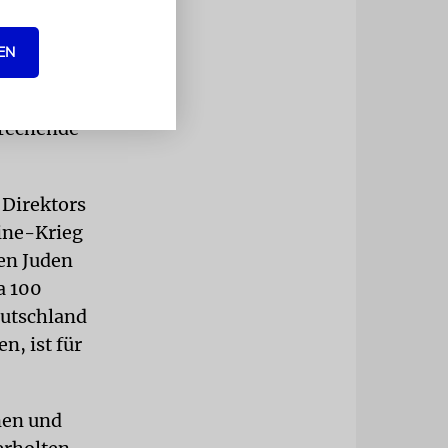
e Lelle.
oder ein
EN
erde. Hier
prechende
 Direktors
aine-Krieg
en Juden
a 100
eutschland
n, ist für
nen und