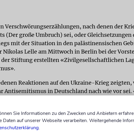
 Verschwörungserzählungen, nach denen der Krieg
ts (Der große Umbruch) sei, oder Gleichsetzungen 
egs mit der Situation in den palästinensischen Geb
r Nikolas Lelle am Mittwoch in Berlin bei der Vorst
 der Stiftung erstellten «Zivilgesellschaftlichen La
smus».
edenen Reaktionen auf den Ukraine-Krieg zeigten,
r Antisemitismus in Deutschland nach wie vor sei.
iten egal, deshalb nutzen sie Impfkampagnen, Nato
eg gleichermaßen für ihre Ideologie», sagte Lelle.
können Sie Informationen zu den Zwecken und Anbietern erfahre
Daten auf unserer Webseite verarbeiten. Weitergehende Infor
endes Element sei die Überzeugung einer hinter all
enschutzerklärung
.
insteren Elite. Es gebe dabei nicht «den Antisemit