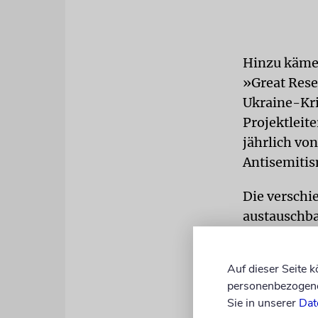
Hinzu kämen
»Great Rese
Ukraine-Kri
Projektleite
jährlich von
Antisemiti
Die verschi
austauschba
ist Antisem
Ukraine-Kri
Auf dieser Seite 
personenbezogene 
Ein verbind
Sie in unserer
Dat
stehenden f