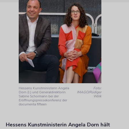
Hessens Kunstministerin Angela
Foto:
Dorn (l.) und Generaldirektorin
IMAGO/Rüdiger
Sabine Schormann bei der
Wölk
Eröffnungspressekonferenz der
documenta fifteen
Hessens Kunstministerin Angela Dorn hält