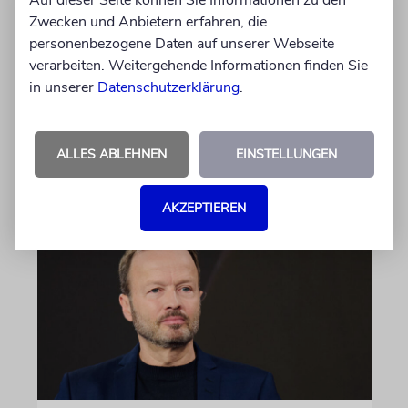
Auf dieser Seite können Sie Informationen zu den
Auf US-Anfrage soll sich ein Kontingent der
Zwecken und Anbietern erfahren, die
ugandischen Armee der geplanten
personenbezogene Daten auf unserer Webseite
internationalen Stabilisierungstruppe
verarbeiten. Weitergehende Informationen finden Sie
anschließen. In Afrika zählt das Land zu den
in unserer
Datenschutzerklärung
.
größten Truppenstellern für
Friedensmissionen
ALLES ABLEHNEN
EINSTELLUNGEN
07.08.2026
AKZEPTIEREN