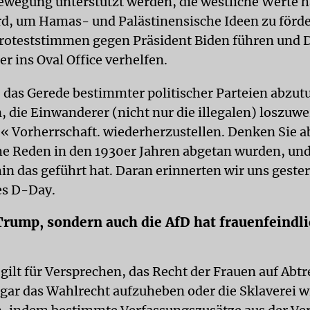
wegung unterstützt werden, die westliche Werte h
ird, um Hamas- und Palästinensische Ideen zu förde
roteststimmen gegen Präsident Biden führen und 
r ins Oval Office verhelfen.
t, das Gerede bestimmter politischer Parteien abzut
, die Einwanderer (nicht nur die illegalen) loszuw
e« Vorherrschaft. wiederherzustellen. Denken Sie a
he Reden in den 1930er Jahren abgetan wurden, und 
in das geführt hat. Daran erinnerten wir uns geste
es D-Day.
Trump, sondern auch die AfD hat frauenfeindl
 gilt für Versprechen, das Recht der Frauen auf Abt
sogar das Wahlrecht aufzuheben oder die Sklaverei w