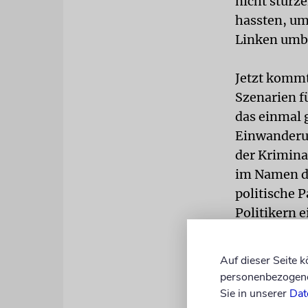
nicht stürze
hassten, um
Linken umbr
Jetzt kommt
Szenarien fü
das einmal 
Einwanderun
der Krimina
im Namen de
politische P
Politikern 
Parteien (s
Wahl stimme
Auf dieser Seite 
Kurs des Eu
personenbezogene 
Sie in unserer
Dat
Darüber hin