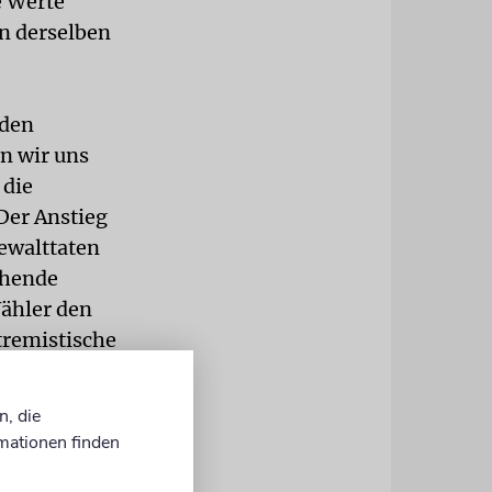
e Werte
n derselben
iden
en wir uns
 die
Der Anstieg
ewalttaten
ehende
Wähler den
tremistische
enden EU-
litischen
n, die
mationen finden
uss von