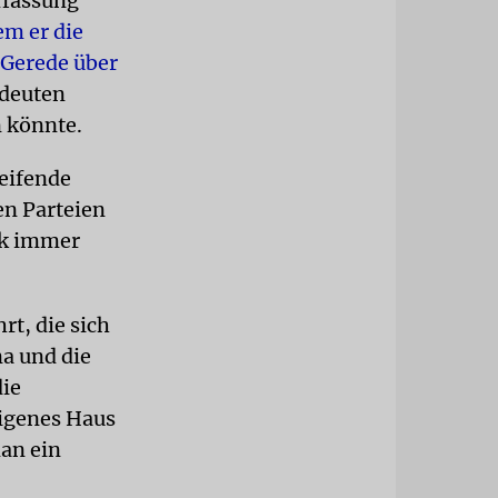
rfassung
em er die
 Gerede über
edeuten
n könnte.
eifende
n Parteien
ik immer
rt, die sich
a und die
die
eigenes Haus
man ein