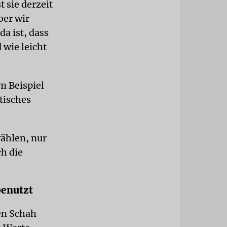
 sie derzeit
ber wir
a ist, dass
 wie leicht
m Beispiel
tisches
wählen, nur
h die
benutzt
en Schah