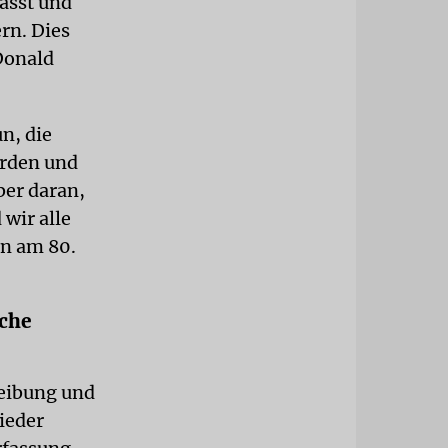
asst und
rn. Dies
Donald
un, die
erden und
ber daran,
wir alle
rn am 80.
iche
reibung und
ieder