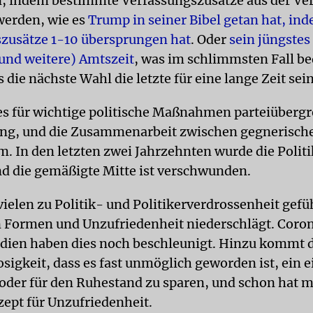
, indem bestimmte Verfassungszusätze aus der Ve
werden, wie es
Trump in seiner Bibel getan hat, ind
zusätze 1-10 übersprungen hat
. Oder
sein jüngstes
(und weitere) Amtszeit
, was im schlimmsten Fall b
 die nächste Wahl die letzte für eine lange Zeit sei
es für wichtige politische Maßnahmen parteiübergr
ng, und die Zusammenarbeit zwischen gegnerische
m. In den letzten zwei Jahrzehnten wurde die Polit
d die gemäßigte Mitte ist verschwunden.
vielen zu Politik- und Politikerverdrossenheit gefüh
 Formen und Unzufriedenheit niederschlägt. Coron
dien haben dies noch beschleunigt. Hinzu kommt 
sigkeit, dass es fast unmöglich geworden ist, ein 
 oder für den Ruhestand zu sparen, und schon hat 
zept für Unzufriedenheit.