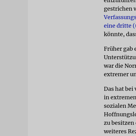
einzuführen
gestrichen 
Verfassungs
eine dritte 
könnte, dass
Früher gab 
Unterstützu
war die Nor
extremer un
Das hat bei 
in extremen
sozialen Me
Hoffnungslo
zu besitzen
weiteres Re