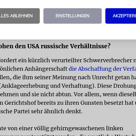
er EU, die die Abstimmungen in dieser Woche nutz
chen, die Politik mit den Schwerpunkten Scharia u
LLES ABLEHNEN
EINSTELLUNGEN
AKZEPTIER
ikt zu ändern. Das hat man bei den Regionalwahlen
 zuletzt auch gesehen.
hen den USA russische Verhältnisse?
ordert ein kürzlich verurteilter Schwerverbrecher 
sönlichen Anhängerschaft
die Abschaffung der Ver
allen, die ihm seiner Meinung nach Unrecht getan h
(Anklageerhebung und Verhaftung). Diese Drohung
ehmen und sie nicht abtun. Vor allem, wenn diesel
n Gerichtshof bereits zu ihren Gunsten besetzt hat 
sche Partei sehr ähnlich denkt.
e von einer völlig gehirngewaschenen linken