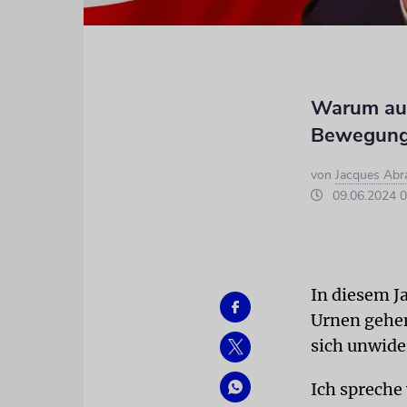
Warum aus
Bewegunge
von
Jacques Ab
09.06.2024 0
In diesem J
Urnen gehen
sich unwide
Ich spreche