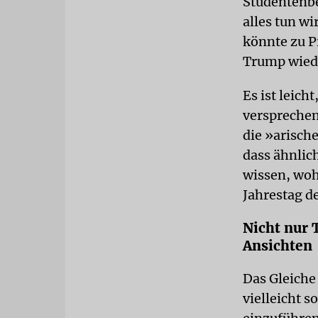
Studentenbe
alles tun w
könnte zu P
Trump wiede
Es ist leich
versprechen
die »arisch
dass ähnlic
wissen, woh
Jahrestag d
Nicht nur 
Ansichten
Das Gleiche
vielleicht 