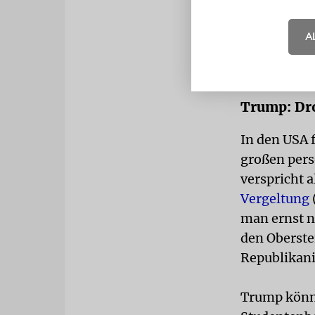
außerhalb d
um zu versu
A
Nahostkonfl
und England
Trump: Dro
In den USA f
großen per
verspricht 
Vergeltung
man ernst n
den Oberste
Republikani
Trump könnt