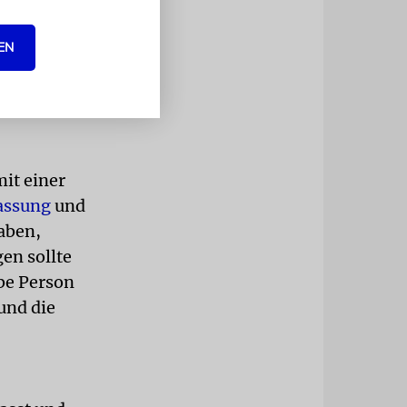
en werden,
nd
EN
 in Belgien
mit einer
fassung
und
aben,
en sollte
be Person
und die