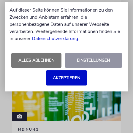
Beim Kauf der Maschine wurde bewusst auf
Auf dieser Seite können Sie Informationen zu den
das System »FalconEye« verzichtet, weil der
Zwecken und Anbietern erfahren, die
israelische Rüstungskonzern Elbit Systems an
personenbezogene Daten auf unserer Webseite
dem Produkt beteiligt ist
verarbeiten. Weitergehende Informationen finden Sie
in unserer
Datenschutzerklärung
.
06.08.2026
ALLES ABLEHNEN
EINSTELLUNGEN
AKZEPTIEREN
MEINUNG