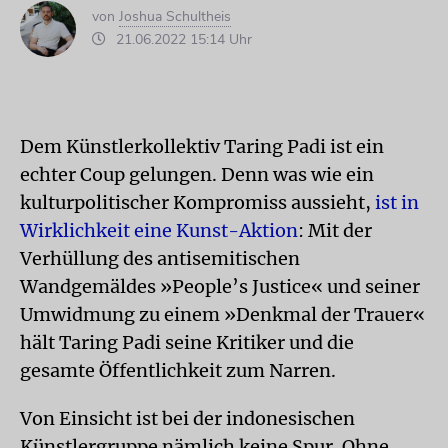
von
Joshua Schultheis
21.06.2022 15:14 Uhr
Dem Künstlerkollektiv Taring Padi ist ein
echter Coup gelungen. Denn was wie ein
kulturpolitischer Kompromiss aussieht,
ist in
Wirklichkeit eine Kunst-Aktion
: Mit der
Verhüllung des antisemitischen
Wandgemäldes »People’s Justice« und seiner
Umwidmung zu einem »Denkmal der Trauer«
hält Taring Padi seine Kritiker und die
gesamte Öffentlichkeit zum Narren.
Von Einsicht ist bei der indonesischen
Künstlergruppe nämlich keine Spur. Ohne