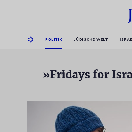
POLITIK
JÜDISCHE WELT
ISRA
»Fridays for Isr