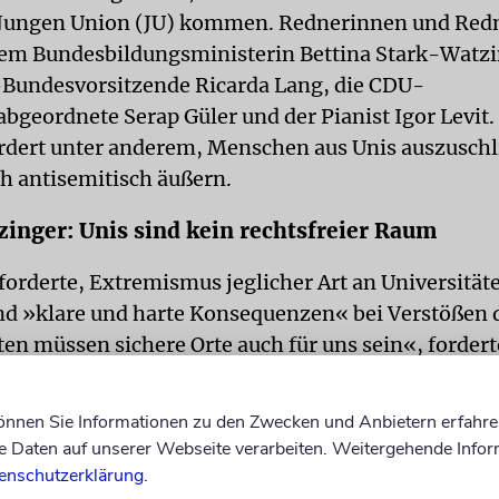
 Jungen Union (JU) kommen. Rednerinnen und Red
em Bundesbildungsministerin Bettina Stark-Watzi
Bundesvorsitzende Ricarda Lang, die CDU-
bgeordnete Serap Güler und der Pianist Igor Levit.
fordert unter anderem, Menschen aus Unis auszuschl
ch antisemitisch äußern.
inger: Unis sind kein rechtsfreier Raum
 forderte, Extremismus jeglicher Art an Universität
nd »klare und harte Konsequenzen« bei Verstößen 
en müssen sichere Orte auch für uns sein«, forderte
jüdischer Deutscher sei nicht mehr bereit, »den Ko
«, sagte die 1998 geborene jüdische Aktivistin.
können Sie Informationen zu den Zwecken und Anbietern erfahre
Daten auf unserer Webseite verarbeiten. Weitergehende Infor
ngsministerin Stark-Watzinger betonte, Universit
enschutzerklärung
.
Debatten, aber kein rechtsfreier Raum.