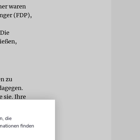
ner waren
nger (FDP),
 Die
ießen,
en zu
dagegen.
 sie. Ihre
pf
n, die
mationen finden
äten seien