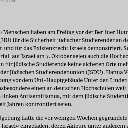
7:28 Uhr
0 Menschen haben am Freitag vor der Berliner Hu
 (HU) für die Sicherheit jüdischer Studierender an 
 und für das Existenzrecht Israels demonstriert. S
all auf Israel am 7. Oktober seien auch die Hochs
en für jüdische Studierende keine sicheren Orte meh
 der Jüdischen Studierendenunion (JSDU), Hanna Ve
bung vor dem Uni-Hauptgebäude Unter den Linden.
 insbesondere einen an deutschen Hochschulen weit
n linken Antisemitismus, mit dem jüdische Studen
it Jahren konfrontiert seien.
gebung hatte die vor wenigen Wochen gegründete I
r Israel« eingeladen, deren Akteure unter anderem