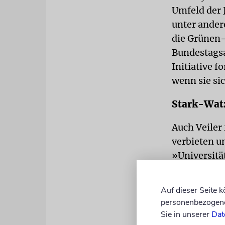
Umfeld der
unter ander
die Grünen-
Bundestagsa
Initiative 
wenn sie si
Stark-Watz
Auch Veiler
verbieten u
»Universität
Generation 
einzuziehen
Auf dieser Seite 
personenbezogene 
Bundesbildu
Sie in unserer
Dat
Orte freier 