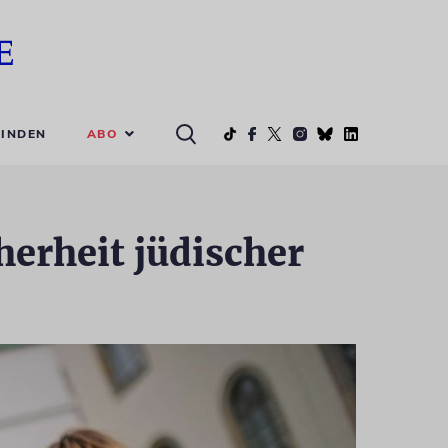
ABO
INDEN
herheit jüdischer