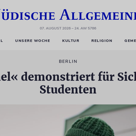
07. AUGUST 2026
– 24. AW 5786
EL
UNSERE WOCHE
KULTUR
RELIGION
GEME
BERLIN
ael« demonstriert für Sic
Studenten