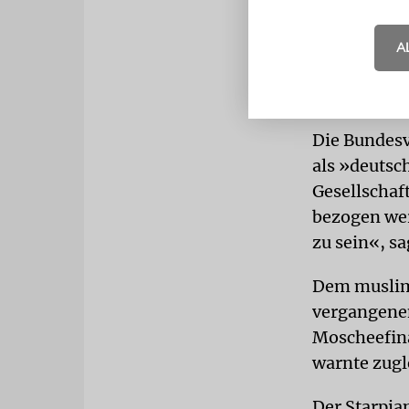
»Extremisti
FDP-Politike
A
Werte nicht.
Hochschule
Die Bundesv
als »deutsch
Gesellschaf
bezogen werd
zu sein«, sa
Dem muslimi
vergangenen
Moscheefina
warnte zugl
Der Starpian