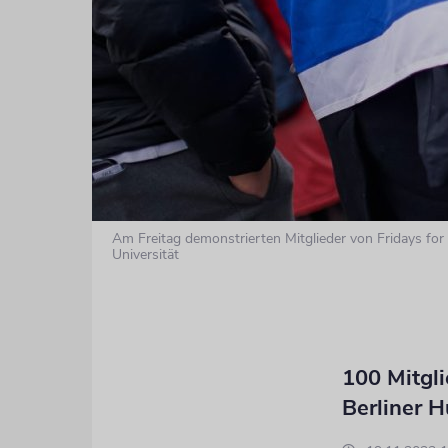
Am Freitag demonstrierten Mitglieder von Fridays for 
Universität
100 Mitgli
Berliner H