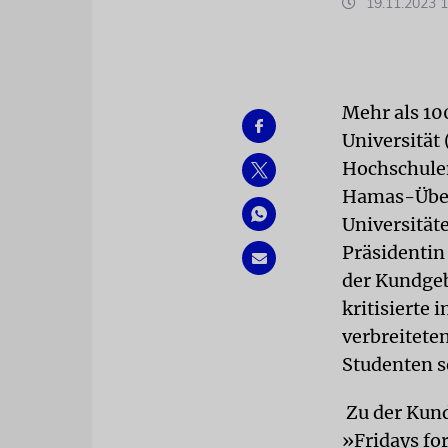
19.11.2023 1
Mehr als 10
Universität
Hochschulen
Hamas-Überf
Universität
Präsidentin
der Kundge
kritisierte
verbreitete
Studenten se
Zu der Kund
»Fridays fo