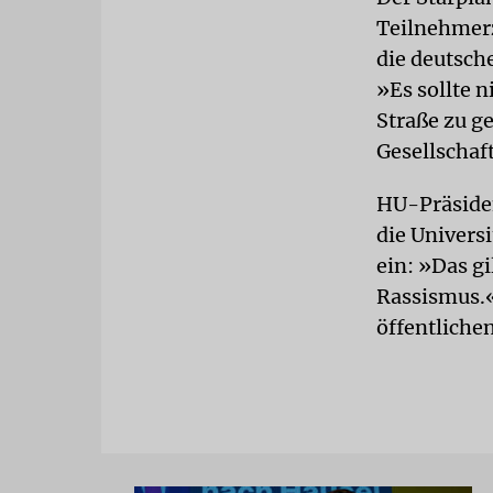
Teilnehmerz
die deutsch
»Es sollte 
Straße zu ge
Gesellschaf
HU-Präsiden
die Univers
ein: »Das g
Rassismus.«
öffentliche