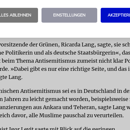
sche Gruppierungen gehören verboten«, sagte die
rin: »Wer auf offener Straße gegen Juden hetzt, te
LLES ABLEHNEN
EINSTELLUNGEN
AKZEPTIER
 Das ist keine Meinungsfreiheit.« Das gelte auch fü
n.
orsitzende der Grünen, Ricarda Lang, sagte, sie sc
e Politikerin und als deutsche Staatsbürgerin«, das
t beim Thema Antisemitismus zumeist nicht klar Po
e. »Dabei gibt es nur eine richtige Seite, und das 
gte Lang.
schen Antisemitismus sei es in Deutschland in d
 Jahren zu leicht gemacht worden, beispielsweise
nzierungen aus Ankara und Teheran, sagte Lang we
eich davor, alle Muslime pauschal zu verurteilen.
ist Igor Levit sagte mit Blick auf die geringen