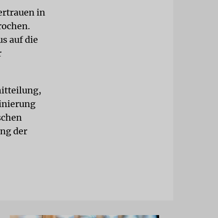
rtrauen in
rochen.
s auf die
r
itteilung,
minierung
schen
ung der