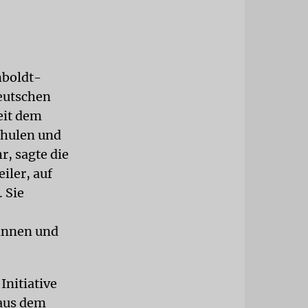
mboldt-
deutschen
eit dem
chulen und
r, sagte die
iler, auf
 Sie
tinnen und
nitiative
 aus dem