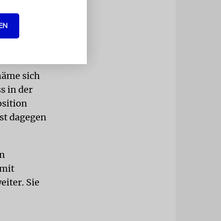
ilt unsere
EN
r die
häme sich
s in der
sition
ist dagegen
en
 mit
iter. Sie