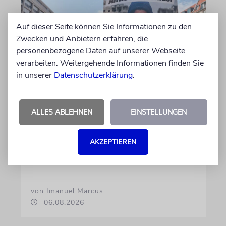
Auf dieser Seite können Sie Informationen zu den
Zwecken und Anbietern erfahren, die
personenbezogene Daten auf unserer Webseite
verarbeiten. Weitergehende Informationen finden Sie
in unserer
Datenschutzerklärung
.
KOMMENTAR
Landtagswahlkampf mit
Israelfeindlichkeit
ALLES ABLEHNEN
EINSTELLUNGEN
Mit einem vielleicht auf den ersten Blick
unschuldigen Satz macht das BSW
AKZEPTIEREN
Stimmung. Gegen den einzigen jüdischen
Staat, die »Zionisten« und damit die Juden
von Imanuel Marcus
06.08.2026