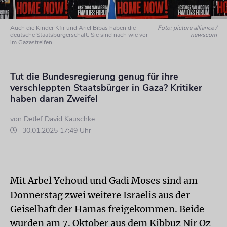
Auch die Kinder Kfir und Ariel Bibas haben die
Foto: picture alliance /
deutsche Staatsbürgerschaft. Sie sind nach wie vor
newscom
im Gazastreifen.
Tut die Bundesregierung genug für ihre
verschleppten Staatsbürger in Gaza? Kritiker
haben daran Zweifel
von
Detlef David Kauschke
30.01.2025 17:49 Uhr
Mit Arbel Yehoud und Gadi Moses sind am
Donnerstag zwei weitere Israelis aus der
Geiselhaft der Hamas freigekommen. Beide
wurden am 7. Oktober aus dem Kibbuz Nir Oz