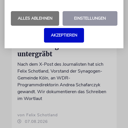
ALLES ABLEHNEN
EINSTELLUNGEN
MEINUNG
AKZEPTIEREN
Wie Georg Restle die
Glaubwürdigkeit des ÖRR
untergräbt
Nach dem X-Post des Journalisten hat sich
Felix Schotland, Vorstand der Synagogen-
Gemeinde Köln, an WDR-
Programmdirektorin Andrea Schafarczyk
gewandt. Wir dokumentieren das Schreiben
im Wortlaut
von Felix Schotland
07.08.2026