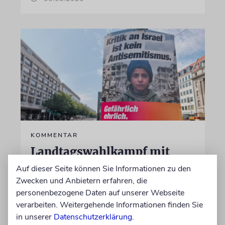
KOMMENTAR
Landtagswahlkampf mit
Israelfeindlichkeit
Auf dieser Seite können Sie Informationen zu den
Zwecken und Anbietern erfahren, die
Mit einem vielleicht auf den ersten Blick
personenbezogene Daten auf unserer Webseite
unschuldigen Satz macht das BSW
verarbeiten. Weitergehende Informationen finden Sie
Stimmung. Gegen den einzigen jüdischen
in unserer
Datenschutzerklärung
.
Staat, die »Zionisten« und damit die Juden