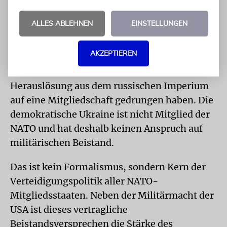
Freiheit während des Zusammenbruchs der
Sowjetunion gewusst, dass die beste
ALLES ABLEHNEN
EINSTELLUNGEN
Verteidigung ihrer nationalen Souveränität
gegenüber Russland die Mitgliedschaft in der
AKZEPTIEREN
NATO ist. Weshalb sie erfolgreich und sehr
früh nach ihrer selbstbestimmten
Herauslösung aus dem russischen Imperium
auf eine Mitgliedschaft gedrungen haben. Die
demokratische Ukraine ist nicht Mitglied der
NATO und hat deshalb keinen Anspruch auf
militärischen Beistand.
Das ist kein Formalismus, sondern Kern der
Verteidigungspolitik aller NATO-
Mitgliedsstaaten. Neben der Militärmacht der
USA ist dieses vertragliche
Beistandsversprechen die Stärke des