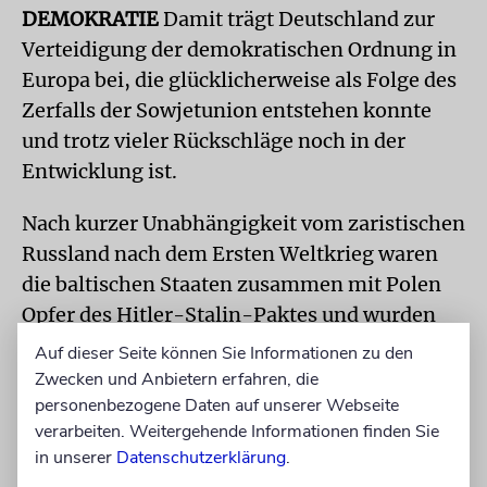
DEMOKRATIE
Damit trägt Deutschland zur
Verteidigung der demokratischen Ordnung in
Europa bei, die glücklicherweise als Folge des
Zerfalls der Sowjetunion entstehen konnte
und trotz vieler Rückschläge noch in der
Entwicklung ist.
Nach kurzer Unabhängigkeit vom zaristischen
Russland nach dem Ersten Weltkrieg waren
die baltischen Staaten zusammen mit Polen
Opfer des Hitler-Stalin-Paktes und wurden
unfreiwillig nach der Befreiung von den
Auf dieser Seite können Sie Informationen zu den
Deutschen in die Sowjetunion einverleibt.
Zwecken und Anbietern erfahren, die
personenbezogene Daten auf unserer Webseite
Die baltischen Staaten Estland, Lettland und
verarbeiten. Weitergehende Informationen finden Sie
Litauen haben in ihrer wiedererlangten
in unserer
Datenschutzerklärung
.