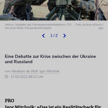
Aktion: Soldaten des Panzergrenadierbataillons 371
Foto: picture alliance /
mit einer Milan-Panzerabwehrrakete
dpa
1 / 2
Eine Debatte zur Krise zwischen der Ukraine
und Russland
von
Abraham de Wolf
,
Igor Mitchnik
17.02.2022 08:12 Uhr
PRO
Igor Mitchnik:
»Das ist ein Realitätscheck für