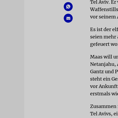
Tel Aviv. Er
Waffenstill
vor seinem 
Es ist der e
seien mehr 
gefeuert wo
Maas will u
Netanjahu, 
Gantz und P
steht ein G
vor Ankunft
erstmals wi
Zusammen mi
Tel Avivs, 