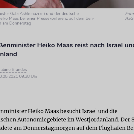
ister Gabi Ashkenazi (r.) und der deutsche
Foto:
eiko Maas bei einer Pressekonferenz auf dem Ben-
ASS
n am Donnerstag
enminister Heiko Maas reist nach Israel un
nland
abine Brandes
.05.2021 09:38 Uhr
minister Heiko Maas besucht Israel und die
ischen Autonomiegebiete im Westjordanland. Der
andete am Donnerstagmorgen auf dem Flughafen Be