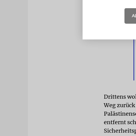
und Doha« g
A
Drittens wo
Weg zurück 
Palästinens
entfernt sc
Sicherheits