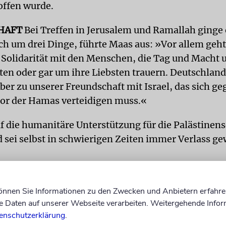
offen wurde.
HAFT
Bei Treffen in Jerusalem und Ramallah ginge
ch um drei Dinge, führte Maas aus: »Vor allem geht
 Solidarität mit den Menschen, die Tag und Macht 
ten oder gar um ihre Liebsten trauern. Deutschland
er zu unserer Freundschaft mit Israel, das sich ge
or der Hamas verteidigen muss.«
f die humanitäre Unterstützung für die Palästinens
 sei selbst in schwierigen Zeiten immer Verlass ge
nge es um die Frage, wie die internationale Gemein
können Sie Informationen zu den Zwecken und Anbietern erfahre
 dass die Gewalt jetzt endlich beendet wird und es 
Daten auf unserer Webseite verarbeiten. Weitergehende Infor
 einen belastbaren Waffenstillstand gibt. Dazu habe
enschutzerklärung
.
 Tagen »viele Gespräche mit den Kollegen in Kai