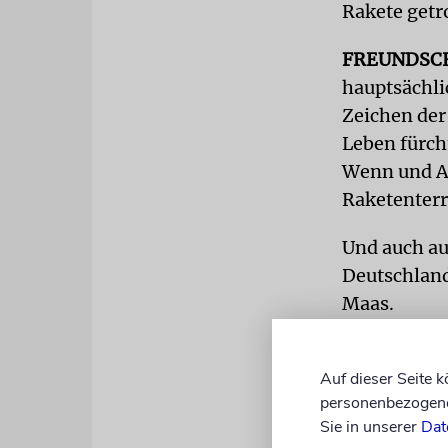
Rakete getr
FREUNDSC
hauptsächli
Zeichen der
Leben fürch
Wenn und Ab
Raketenterr
Und auch au
Deutschland
Maas.
Zweitens gi
Auf dieser Seite 
helfen kann,
personenbezogene 
wie möglich
Sie in unserer
Dat
vergangenen