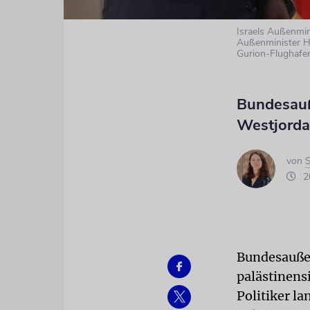
Israels Außenmin
Außenminister H
Gurion-Flughafe
Bundesauß
Westjorda
von
S
20
Bundesaußen
palästinens
Politiker l