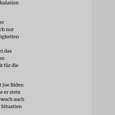
skalation
er
ch nur
higkeiten
i das
on
t für die
 Joe Biden
 er stets
ttwoch auch
 Situation