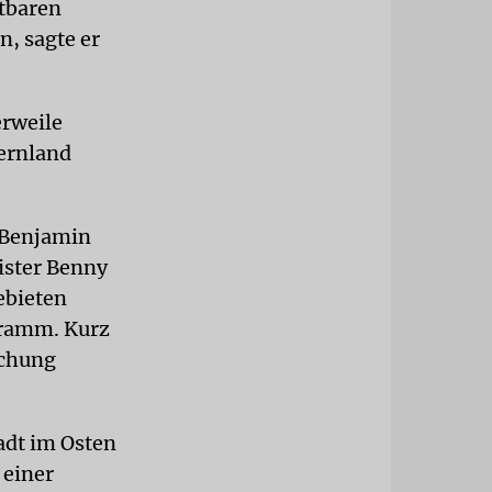
stbaren
, sagte er
erweile
Kernland
 Benjamin
ister Benny
ebieten
gramm. Kurz
echung
adt im Osten
 einer