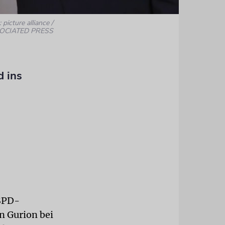
 picture alliance /
OCIATED PRESS
d ins
 SPD-
n Gurion bei