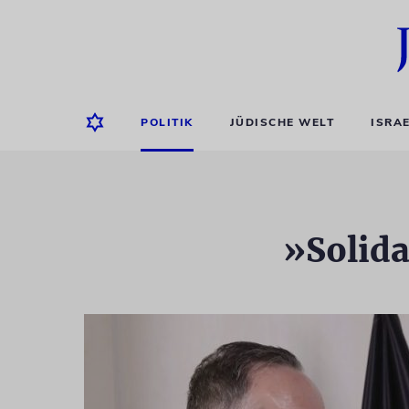
POLITIK
JÜDISCHE WELT
ISRA
»Solida