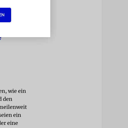
EN
uchen
e
en, wie ein
d den
 meilenweit
seien ein
er eine