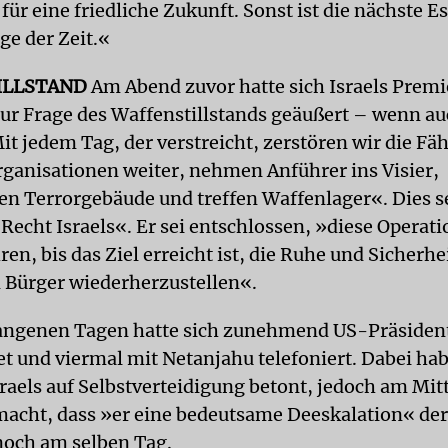
für eine friedliche Zukunft. Sonst ist die nächste E
ge der Zeit.«
ILLSTAND
Am Abend zuvor hatte sich Israels Premi
ur Frage des Waffenstillstands geäußert – wenn au
it jedem Tag, der verstreicht, zerstören wir die Fä
rganisationen weiter, nehmen Anführer ins Visier,
n Terrorgebäude und treffen Waffenlager«. Dies se
Recht Israels«. Er sei entschlossen, »diese Operati
en, bis das Ziel erreicht ist, die Ruhe und Sicherhei
n Bürger wiederherzustellen«.
angenen Tagen hatte sich zunehmend US-Präsident
t und viermal mit Netanjahu telefoniert. Dabei habe
sraels auf Selbstverteidigung betont, jedoch am Mi
macht, dass »er eine bedeutsame Deeskalation« der
noch am selben Tag.