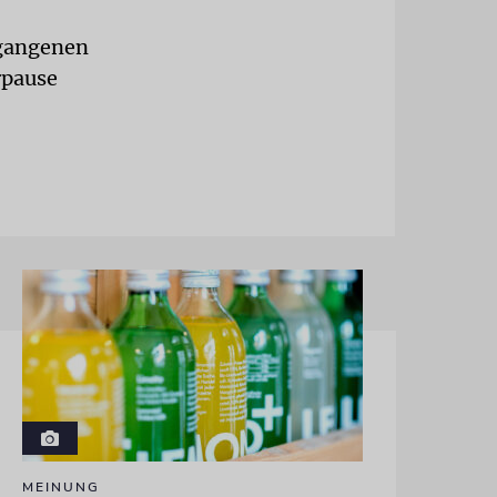
rgangenen
rpause
MEINUNG