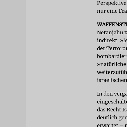
Perspektive 
nur eine Fra
WAFFENST
Netanjahu z
indirekt: »M
der Terroro
bombardiere
»natürliche 
weiterzuführ
israelische
In den verg
eingeschalte
das Recht I
deutlich ge
erwartet – 