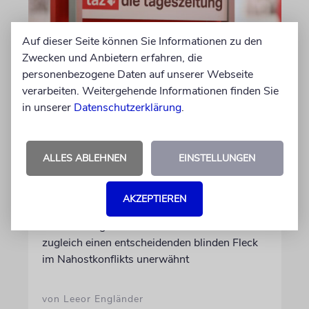
Auf dieser Seite können Sie Informationen zu den
Zwecken und Anbietern erfahren, die
personenbezogene Daten auf unserer Webseite
verarbeiten. Weitergehende Informationen finden Sie
in unserer
Datenschutzerklärung
.
MEDIEN
Wo steckt die
palästinensische
ALLES ABLEHNEN
EINSTELLUNGEN
Opposition?
Zwei taz-Essays erzählen eindringlich von
AKZEPTIEREN
palästinensischer und muslimischer
Entfremdung in Deutschland. Sie lassen
zugleich einen entscheidenden blinden Fleck
im Nahostkonflikts unerwähnt
von Leeor Engländer