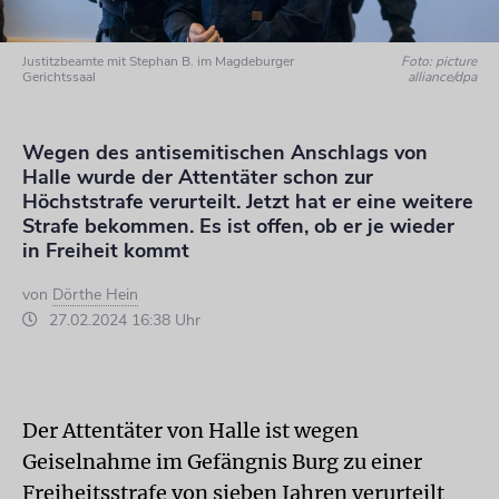
Justitzbeamte mit Stephan B. im Magdeburger
Foto: picture
Gerichtssaal
alliance/dpa
Wegen des antisemitischen Anschlags von
Halle wurde der Attentäter schon zur
Höchststrafe verurteilt. Jetzt hat er eine weitere
Strafe bekommen. Es ist offen, ob er je wieder
in Freiheit kommt
von
Dörthe Hein
27.02.2024 16:38 Uhr
Der Attentäter von Halle ist wegen
Geiselnahme im Gefängnis Burg zu einer
Freiheitsstrafe von sieben Jahren verurteilt