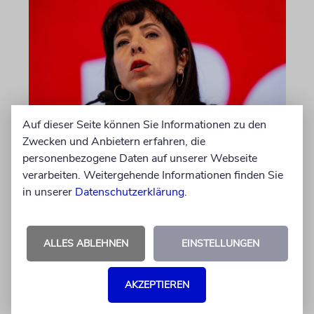
Auf dieser Seite können Sie Informationen zu den
Zwecken und Anbietern erfahren, die
WAHL ZUM ABGEORDNETENHAUS
personenbezogene Daten auf unserer Webseite
Umfrage: Linke in Berlin auf
verarbeiten. Weitergehende Informationen finden Sie
Platz eins
in unserer
Datenschutzerklärung
.
Am 20. September findet die Wahl zum
Landesparlament statt. Würde schon am
ALLES ABLEHNEN
EINSTELLUNGEN
Sonntag gewählt, bekäme die Linke einer
Umfrage zufolge die größte Zustimmung.
Doch das Rennen ist knapp
AKZEPTIEREN