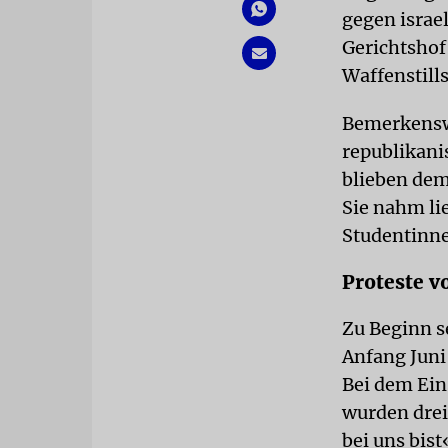
gegen israe
Gerichtshof
Waffenstill
Bemerkensw
republikani
blieben dem
Sie nahm li
Studentinne
Proteste v
Zu Beginn s
Anfang Juni
Bei dem Ein
wurden drei 
bei uns bist