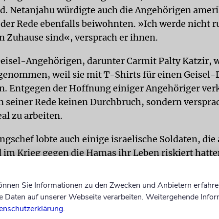
nd. Netanjahu würdigte auch die Angehörigen amer
e der Rede ebenfalls beiwohnten. »Ich werde nicht r
en Zuhause sind«, versprach er ihnen.
Geisel-Angehörigen, darunter Carmit Palty Katzir,
tgenommen, weil sie mit T-Shirts für einen Geisel-
en. Entgegen der Hoffnung einiger Angehöriger ve
n seiner Rede keinen Durchbruch, sondern versprac
al zu arbeiten.
gschef lobte auch einige israelische Soldaten, die
 im Krieg gegen die Hamas ihr Leben riskiert hatte
njamin Netanjahu sprach, demonstrierten rund 5
können Sie Informationen zu den Zwecken und Anbietern erfahre
r dem Kapitol gegen seinen Auftritt. Die israelfei
Daten auf unserer Webseite verarbeiten. Weitergehende Infor
warfen ihm unter anderem vor, einen Völkermord a
enschutzerklärung
.
ern zu verüben. Andere forderten gleich die Auslö