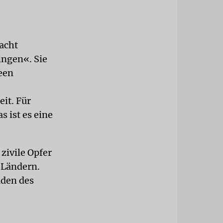
Macht
ingen«. Sie
een
it. Für
s ist es eine
zivile Opfer
 Ländern.
üden des