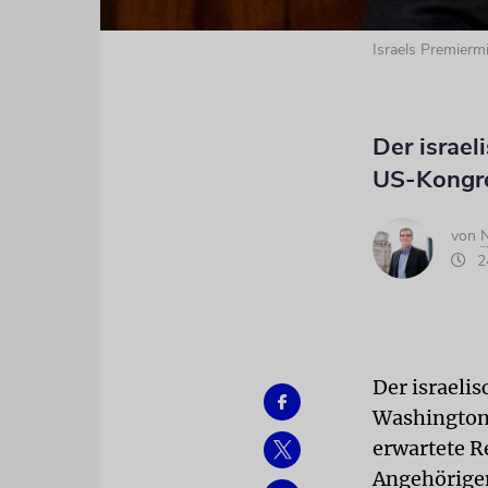
Israels Premier
Der israe
US-Kongr
von
N
24
Der israeli
Washington 
erwartete R
Angehörigen