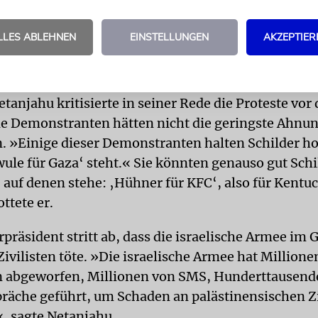
Israel demonstrierten zeitgleich Tausende für einen
LLES ABLEHNEN
EINSTELLUNGEN
AKZEPTIER
ür Gaza ist wie Hühner für KFC«
tanjahu kritisierte in seiner Rede die Proteste vor
ele Demonstranten hätten nicht die geringste Ahnu
n. »Einige dieser Demonstranten halten Schilder ho
ule für Gaza‘ steht.« Sie könnten genauso gut Schi
 auf denen stehe: ‚Hühner für KFC‘, also für Kentuc
ttete er.
präsident stritt ab, dass die israelische Armee im 
Zivilisten töte. »Die israelische Armee hat Millione
n abgeworfen, Millionen von SMS, Hunderttausend
räche geführt, um Schaden an palästinensischen Zi
, sagte Netanjahu.