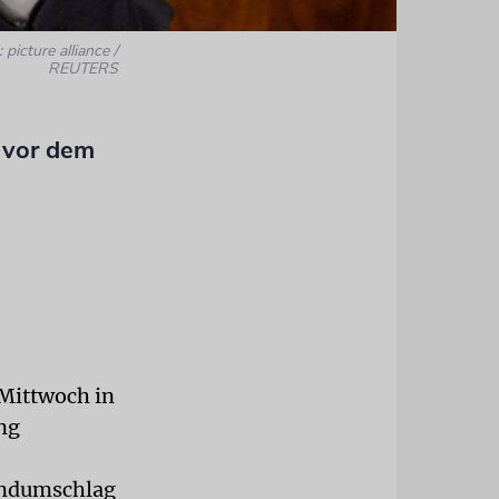
 picture alliance /
REUTERS
 vor dem
 Mittwoch in
ng
undumschlag