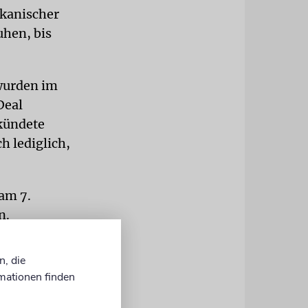
ikanischer
uhen, bis
 wurden im
Deal
rkündete
h lediglich,
 am 7.
n.
000
n, die
ndlichen
mationen finden
n den
schung