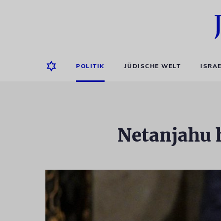
POLITIK
JÜDISCHE WELT
ISRA
Netanjahu 