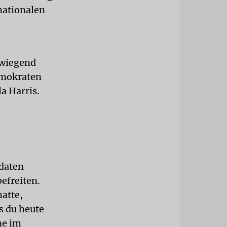
nationalen
rwiegend
emokraten
a Harris.
ldaten
efreiten.
hatte,
ss du heute
ne im