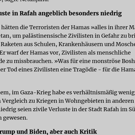
luste in Rafah angeblich besonders niedrig
 hätten die Terroristen der Hamas »alles in ihrer 
tan, um palästinensische Zivilisten in Gefahr zu br
a Raketen aus Schulen, Krankenhäusern und Mosch
 Er warf der Hamas vor, Zivilisten als menschliche
de zu missbrauchen. »Was für eine monströse Boshe
eder Tod eines Zivilisten eine Tragödie - für die Hama
dem, im Gaza-Krieg habe es verhältnismäßig wenig 
 Vergleich zu Kriegen in Wohngebieten in anderen
edrig seien zivile Verluste in der Stadt Rafah im S
n gewesen.
rump und Biden, aber auch Kritik