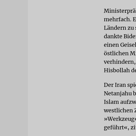
Ministerprä
mehrfach. E
Ländern zu 
dankte Bide
einen Geise
östlichen M
verhindern,
Hisbollah de
Der Iran sp
Netanjahu b
Islam aufzw
westlichen Z
»Werkzeug«.
geführt«, z