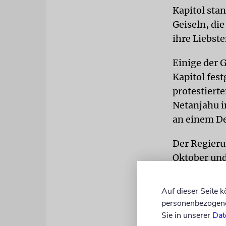
Kapitol sta
Geiseln, di
ihre Liebst
Einige der 
Kapitol fes
protestiert
Netanjahu i
an einem De
Der Regierun
Oktober und
Während Be
Auf dieser Seite 
Menschen vo
personenbezogene 
Protestler 
Sie in unserer
Dat
Palästinens