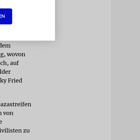
 Geisel-
EN
 dem
ng, wovon
ch, auf
lder
ky Fried
Gazastreifen
n von
e
vilisten zu