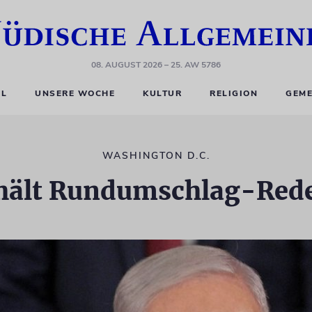
08. AUGUST 2026
– 25. AW 5786
EL
UNSERE WOCHE
KULTUR
RELIGION
GEME
WASHINGTON D.C.
hält Rundumschlag-Rede