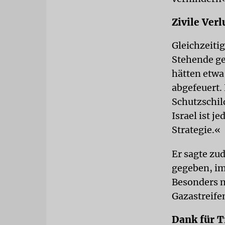
Zivile Ver
Gleichzeitig
Stehende ge
hätten etw
abgefeuert.
Schutzschil
Israel ist j
Strategie.«
Er sagte zu
gegeben, im
Besonders ni
Gazastreife
Dank für T