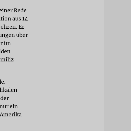
seiner Rede
tion aus 14
ehren. Er
lungen über
er im
Biden
rmiliz
le.
dikalen
 der
 nur ein
 Amerika