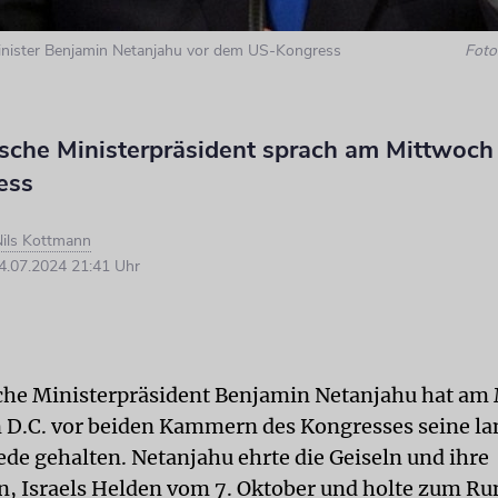
minister Benjamin Netanjahu vor dem US-Kongress
Foto:
lische Ministerpräsident sprach am Mittwoch
ess
ils Kottmann
.07.2024 21:41 Uhr
sche Ministerpräsident Benjamin Netanjahu hat am
D.C. vor beiden Kammern des Kongresses seine la
ede gehalten. Netanjahu ehrte die Geiseln und ihre
, Israels Helden vom 7. Oktober und holte zum R