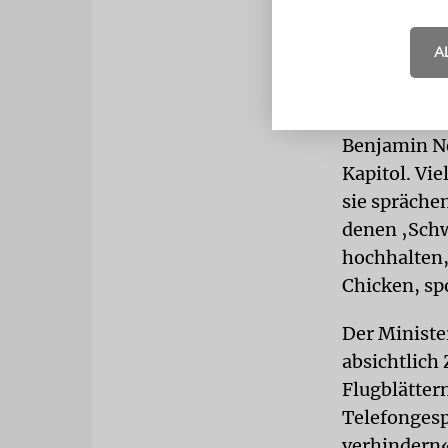
Israels. In 
Deal.
A
»Schwule f
Benjamin Ne
Kapitol. Vi
sie spräche
denen ‚Schw
hochhalten,
Chicken, spo
Der Minister
absichtlich 
Flugblätter
Telefongesp
verhindern«