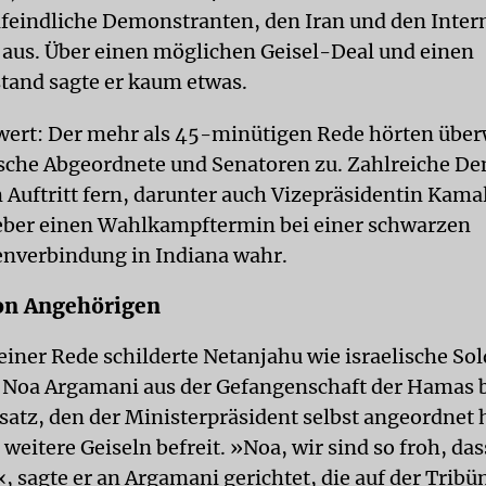
lfeindliche Demonstranten, den Iran und den Inter
 aus. Über einen möglichen Geisel-Deal und einen
stand sagte er kaum etwas.
ert: Der mehr als 45-minütigen Rede hörten übe
sche Abgeordnete und Senatoren zu. Zahlreiche D
 Auftritt fern, darunter auch Vizepräsidentin Kamal
eber einen Wahlkampftermin bei einer schwarzen
nverbindung in Indiana wahr.
on Angehörigen
einer Rede schilderte Netanjahu wie israelische So
 Noa Argamani aus der Gefangenschaft der Hamas b
satz, den der Ministerpräsident selbst angeordnet 
weitere Geiseln befreit. »Noa, wir sind so froh, da
«, sagte er an Argamani gerichtet, die auf der Tribü