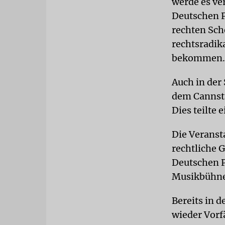
werde es ve
Deutschen P
rechten Sche
rechtsradik
bekommen. 
Auch in der
dem Cannstat
Dies teilte 
Die Veransta
rechtliche G
Deutschen P
Musikbühnen
Bereits in 
wieder Vorf