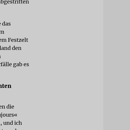
abgestritten
e das
im
nem Festzelt
hland den
n
fälle gab es
hten
en die
ujours«
, und ich