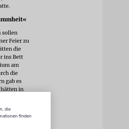
tte.
Dummheit«
 sollen
er Feier zu
ätten die
 ins Bett
erium am
rch die
rn gab es
 hätten in
deo
wusst
n, die
om
mationen finden