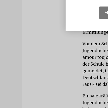
Auf dem Pa
Feierende z
A
die Polizei
gezeigt hab
Ermittlung
Vor dem Sc
Jugendliche
amour toujo
der Schule 
gemeldet, te
Deutschland
raus« sei d
Einsatzkräf
Jugendliche