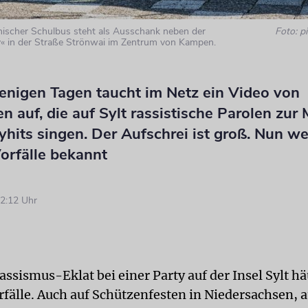
anischer Schulbus steht als Ausschank neben der
Foto: pi
y« in der Straße Strönwai im Zentrum von Kampen.
wenigen Tagen taucht im Netz ein Video von
n auf, die auf Sylt rassistische Parolen zur
yhits singen. Der Aufschrei ist groß. Nun w
orfälle bekannt
2:12 Uhr
ssismus-Eklat bei einer Party auf der Insel Sylt hä
rfälle. Auch auf Schützenfesten in Niedersachsen, 