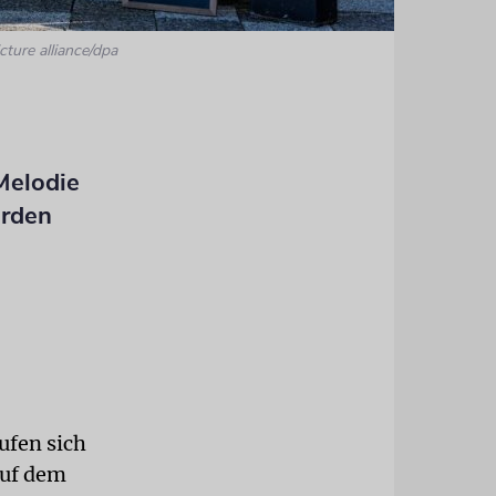
cture alliance/dpa
 Melodie
erden
ufen sich
auf dem