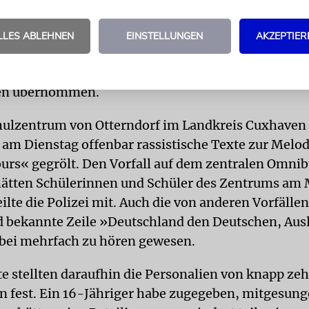
rtyumzug Schlagermove in Hamburg sollen am Sa
u »L’Amour Toujours« rassistische Parolen gerufe
LLES ABLEHNEN
EINSTELLUNGEN
AKZEPTIER
 am Montag mitteilte. Einige Teilnehmer sollen den
en. Das Landeskriminalamt für Staatsschutzdelikte 
en übernommen.
hulzentrum von Otterndorf im Landkreis Cuxhaven
 am Dienstag offenbar rassistische Texte zur Melod
urs« gegrölt. Den Vorfall auf dem zentralen Omn
hätten Schülerinnen und Schüler des Zentrums am 
ilte die Polizei mit. Auch die von anderen Vorfällen
 bekannte Zeile »Deutschland den Deutschen, Aus
abei mehrfach zu hören gewesen.
te stellten daraufhin die Personalien von knapp ze
n fest. Ein 16-Jähriger habe zugegeben, mitgesung