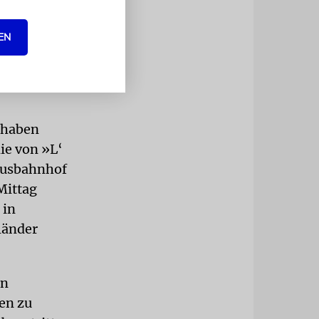
mstagabend
n haben, wie
EN
 Hitlergruß
hat die
 haben
ie von »L‘
ibusbahnhof
Mittag
 in
länder
hn
en zu