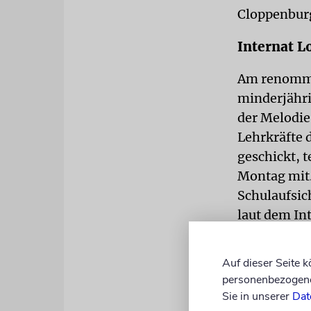
Cloppenburg
Internat 
Am renommie
minderjähri
der Melodie
Lehrkräfte 
geschickt, 
Montag mit.
Schulaufsic
laut dem Int
einem Anflu
nachahmen w
Auf dieser Seite 
gewesen. Na
personenbezogene 
Schulbetrie
Sie in unserer
Dat