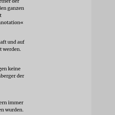
tner der
 den ganzen
t
onnotation«
aft und auf
lt werden.
egen keine
nberger der
dern immer
en wurden.