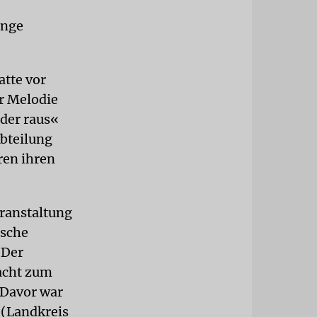
änge
atte vor
r Melodie
der raus«
bteilung
oren ihren
eranstaltung
ische
 Der
Nacht zum
 Davor war
 (Landkreis