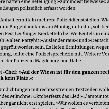
re hätten eine Beteiligung »zumindest teilweise« 
s Zeugen polizeilich erfasst worden.
Anhalt ermitteln mehrere Polizeidienststellen. Wi
er im Burgenlandkreis am Montag mitteilte, soll be
en Fest Leißlinger Eierbetteln bei Weißenfels in ei
ahre alten Partyhit »Ausländer raus« und »Deutsc
gegrölt worden sein. Es liefen Ermittlungen wege
ung, teilte eine Polizeisprecherin mit. Weitere Vor
n der Polizei in Magdeburg und Halle.
t-Chef: »Auf der Wiesn ist für den ganzen rec
k kein Platz.«
mdichtungen mit rechtsextremen Textzeilen woll
r des Münchner Oktoberfests das Lied »L’amour to
ber gar nicht erst spielen. »Wir wollen es verbieten