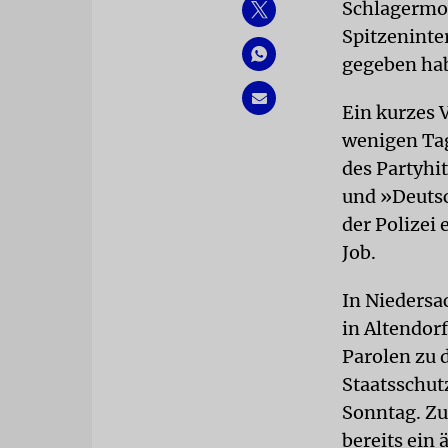
Schlagermo
Spitzeninte
gegeben ha
Ein kurzes V
wenigen Tag
des Partyhi
und »Deutsc
der Polizei 
Job.
In Niedersa
in Altendor
Parolen zu 
Staatsschut
Sonntag. Zu
bereits ein