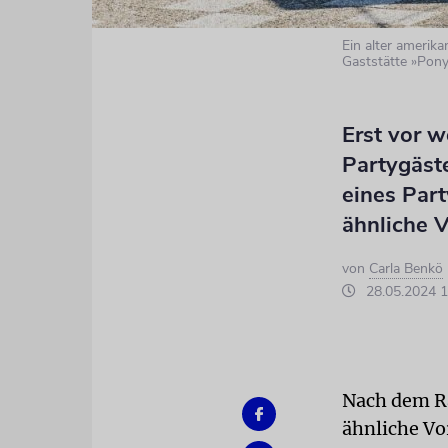
Ein alter amerik
Gaststätte »Pon
Erst vor 
Partygäste
eines Part
ähnliche V
von
Carla Benkö
28.05.2024 1
Nach dem Ra
ähnliche Vo