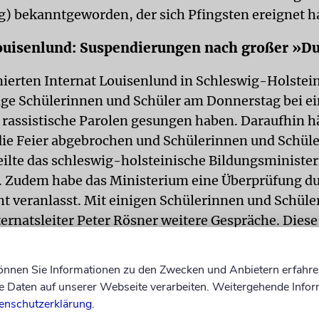
) bekanntgeworden, der sich Pfingsten ereignet ha
Louisenlund: Suspendierungen nach großer »
rten Internat Louisenlund in Schleswig-Holstein
ge Schülerinnen und Schüler am Donnerstag bei ein
 rassistische Parolen gesungen haben. Daraufhin h
die Feier abgebrochen und Schülerinnen und Schüler
teilte das schleswig-holsteinische Bildungsminist
 Zudem habe das Ministerium eine Überprüfung du
ht veranlasst. Mit einigen Schülerinnen und Schüle
ernatsleiter Peter Rösner weitere Gespräche. Diese
g großer »Dummheit« das auf Sylt entstandene Vi
ollen. Die mögliche Tragweite sei ihnen nicht be
können Sie Informationen zu den Zwecken und Anbietern erfahre
ch Angaben Rösners werden sie für eine Woche v
Daten auf unserer Webseite verarbeiten. Weitergehende Infor
b suspendiert.
enschutzerklärung
.