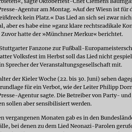
rbieten«, sagte Oktoberfest-Chef Clemens Baumgär
resse-Agentur am Montag. »Auf der Wiesn ist für
ißdreck kein Platz.« Das Lied an sich sei zwar nich
al, aber es habe eine »ganz klare rechtsradikale K
Zuvor hatte der »Münchner Merkur« berichtet.
 Stuttgarter Fanzone zur Fußball-Europameistersch
ter Volksfest im Herbst soll das Lied nicht gespie
ein Sprecher der Veranstaltungsgesellschaft mit.
lter der Kieler Woche (22. bis 30. Juni) sehen dag
rundlage für ein Verbot, wie der Leiter Philipp Dor
resse-Agentur sagte. Die Betreiber von Party- und
 sollen aber sensibilisiert werden.
den vergangenen Monaten gab es in den Bundeslän
älle, bei denen zu dem Lied Neonazi-Parolen geruf