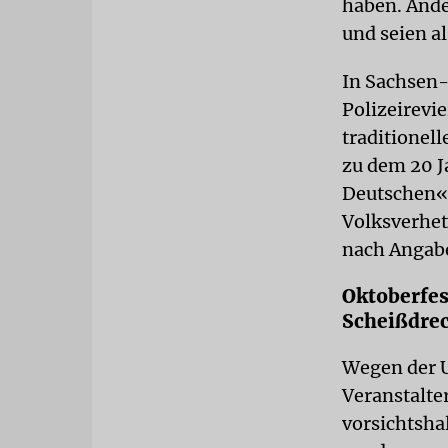
haben. Ande
und seien al
In Sachsen-
Polizeirevi
traditionell
zu dem 20 J
Deutschen« 
Volksverhetz
nach Angabe
Oktoberfes
Scheißdrec
Wegen der U
Veranstalte
vorsichtshal