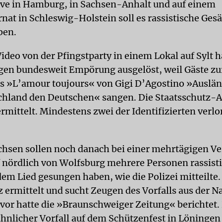
ve in Hamburg, in Sachsen-Anhalt und auf einem
rnat in Schleswig-Holstein soll es rassistische Ges
ben.
ideo von der Pfingstparty in einem Lokal auf Sylt h
en bundesweit Empörung ausgelöst, weil Gäste zu
ts »L’amour toujours« von Gigi D’Agostino »Auslän
hland den Deutschen« sangen. Die Staatsschutz-A
ermittelt. Mindestens zwei der Identifizierten verl
chsen sollen noch danach bei einer mehrtägigen V
f nördlich von Wolfsburg mehrere Personen rassist
dem Lied gesungen haben, wie die Polizei mitteilte.
z ermittelt und sucht Zeugen des Vorfalls aus der 
vor hatte die »Braunschweiger Zeitung« berichtet.
 ähnlicher Vorfall auf dem Schützenfest in Löningen