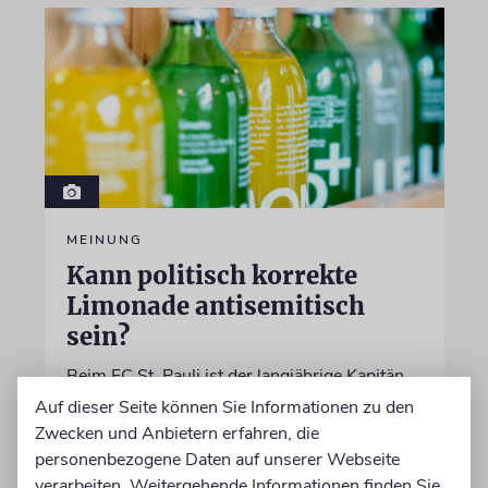
MEINUNG
Kann politisch korrekte
Limonade antisemitisch
sein?
Beim FC St. Pauli ist der langjährige Kapitän
Jackson Irvine weg, doch bei der politisch
Auf dieser Seite können Sie Informationen zu den
korrekten Brausefirma »LemonAid« sitzt der
Zwecken und Anbietern erfahren, die
anti-israelische Australier weiter im
personenbezogene Daten auf unserer Webseite
Aufsichtsrat
verarbeiten. Weitergehende Informationen finden Sie