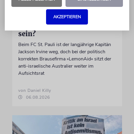
MEINUNG
Kann politisch korrekte
AKZEPTIEREN
Limonade antisemitisch
sein?
Beim FC St. Pauli ist der langjährige Kapitän
Jackson Irvine weg, doch bei der politisch
korrekten Brausefirma »LemonAid« sitzt der
anti-israelische Australier weiter im
Aufsichtsrat
von Daniel Killy
06.08.2026