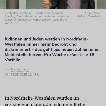
Stellte den Bericht in Düsseldorf vor: Alexander
Foto: Sharon
Sperling, Geschäftsführer des Landesverbandes der
Adler/AVIVA-Berlin
Jüdischen Gemeinden von Westfalen-Lippe (Foto
von 2021)
Jüdinnen und Juden werden in Nordrhein-
Westfalen immer mehr bedroht und
diskriminiert - das geht aus neuen Zahlen einer
Meldestelle hervor. Pro Woche erfasst sie 18
Vorfälle
von
Nicola Trenz
28.05.2025 12:45 Uhr
In Nordrhein-Westfalen wurden im
vergangenen Jahr 940 judenfeindliche