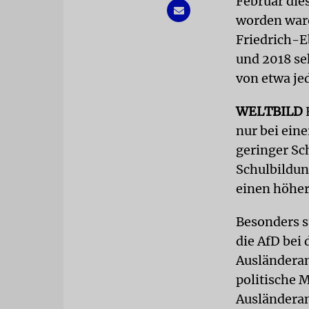
Februar die
worden ware
Friedrich-Eb
und 2018 se
von etwa j
WELTBILD
nur bei ein
geringer Sc
Schulbildung
einen höher
Besonders s
die AfD bei
Ausländerant
politische M
Ausländeran