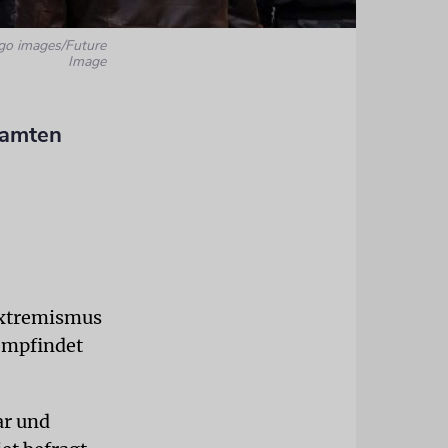
go images/Future
Image
samten
extremismus
 empfindet
ar und