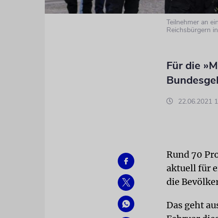
Teilnehmer an e
Reichsbürgern in 
Für die »
Bundesgeb
22.06.2021 1
Rund 70 Pr
aktuell für
die Bevölke
Das geht au