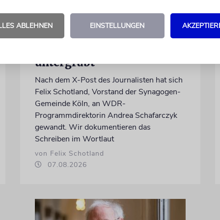
MEINUNG
LLES ABLEHNEN
EINSTELLUNGEN
AKZEPTIER
Wie Georg Restle die
Glaubwürdigkeit des ÖRR
untergräbt
Nach dem X-Post des Journalisten hat sich
Felix Schotland, Vorstand der Synagogen-
Gemeinde Köln, an WDR-
Programmdirektorin Andrea Schafarczyk
gewandt. Wir dokumentieren das
Schreiben im Wortlaut
von Felix Schotland
07.08.2026