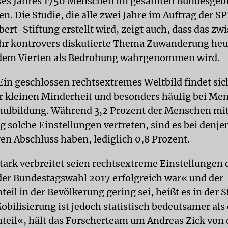
ses Jahres 1750 Menschen im gesamten Bundesgebi
n. Die Studie, die alle zwei Jahre im Auftrag der 
ert-Stiftung erstellt wird, zeigt auch, dass das zw
hr kontrovers diskutierte Thema Zuwanderung heu
edem Vierten als Bedrohung wahrgenommen wird.
Ein geschlossen rechtsextremes Weltbild findet sich
er kleinen Minderheit und besonders häufig bei Me
hulbildung. Während 3,2 Prozent der Menschen mit
 solche Einstellungen vertreten, sind es bei denje
en Abschluss haben, lediglich 0,8 Prozent.
tark verbreitet seien rechtsextreme Einstellungen 
 der Bundestagswahl 2017 erfolgreich war« und der
eil in der Bevölkerung gering sei, heißt es in der S
obilisierung ist jedoch statistisch bedeutsamer als
teil«, hält das Forscherteam um Andreas Zick von 