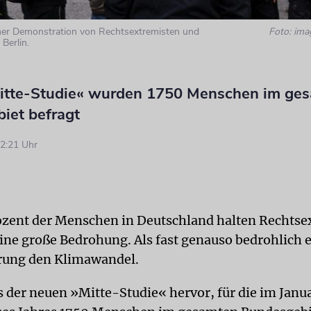
iner Demonstration von Rechtsextremisten und
Foto: ima
Berlin.
Mitte-Studie« wurden 1750 Menschen im ge
iet befragt
2:21 Uhr
ozent der Menschen in Deutschland halten Rechts
 eine große Bedrohung. Als fast genauso bedrohlich
rung den Klimawandel.
s der neuen »Mitte-Studie« hervor, für die im Janu