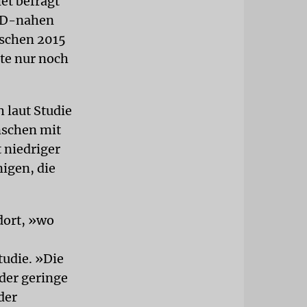
et befragt
SPD-nahen
ischen 2015
te nur noch
 laut Studie
nschen mit
 niedriger
nigen, die
dort, »wo
tudie. »Die
 der geringe
der