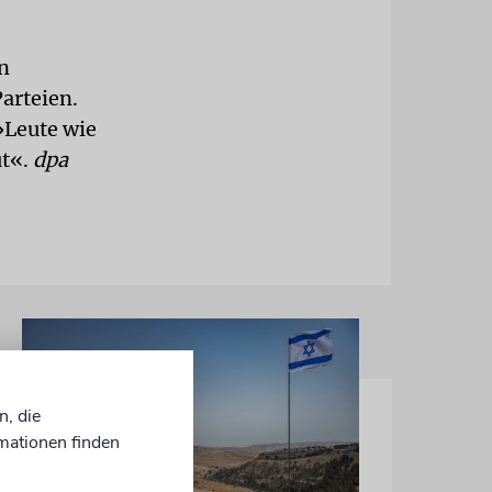
n
Parteien.
»Leute wie
ut«.
dpa
n, die
mationen finden