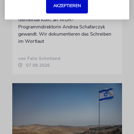
Nach dem X-Post des Journalisten hat sich
AKZEPTIEREN
Felix Schotland, Vorstand der Synagogen-
Gemeinde Köln, an WDR-
Programmdirektorin Andrea Schafarczyk
gewandt. Wir dokumentieren das Schreiben
im Wortlaut
von Felix Schotland
07.08.2026