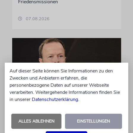
Friedensmissionen
07.08.2026
Auf dieser Seite können Sie Informationen zu den
Zwecken und Anbietern erfahren, die
personenbezogene Daten auf unserer Webseite
verarbeiten. Weitergehende Informationen finden Sie
in unserer
Datenschutzerklärung
.
MEINUNG
Wie Georg Restle die
Glaubwürdigkeit des ÖRR
ALLES ABLEHNEN
EINSTELLUNGEN
untergräbt