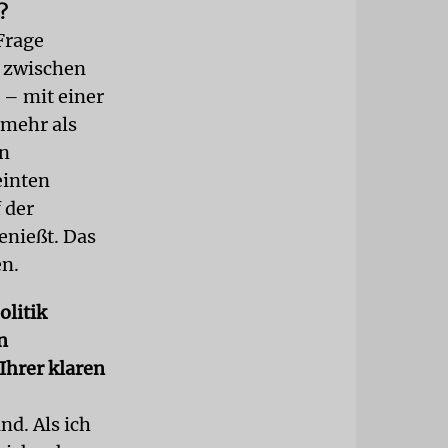
?
Frage
 zwischen
 – mit einer
 mehr als
en
einten
 der
enießt. Das
en.
olitik
n
 Ihrer klaren
nd. Als ich