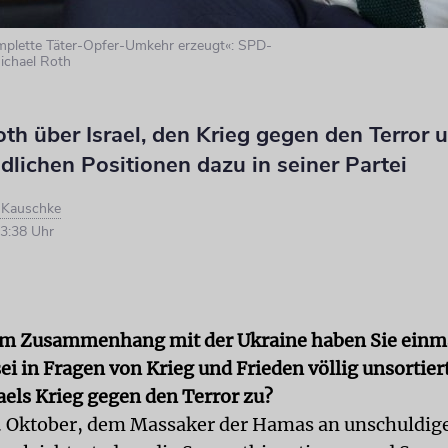
omplette Täter-Opfer-Umkehr erzeugt«: SPD-
ichael Roth
th über Israel, den Krieg gegen den Terror 
dlichen Positionen dazu in seiner Partei
d Kauschke
3:38 Uhr
im Zusammenhang mit der Ukraine haben Sie einma
sei in Fragen von Krieg und Frieden völlig unsortiert
aels Krieg gegen den Terror zu?
 Oktober, dem Massaker der Hamas an unschuldigen