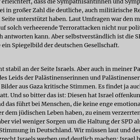
r erleichtert, dass die Sympathisantinnen und Sym
i in großer Zahl die deutliche, auch militärische R
n Seite unterstützt haben. Laut Umfragen war den m
auf solch verheerende Terrorattacken nicht nur poli
h antworten kann. Aber selbstverständlich ist die S
 ein Spiegelbild der deutschen Gesellschaft.
t stabil an der Seite Israels. Aber auch in meiner Pa
des Leids der Palästinenserinnen und Palästinenser
Bilder aus Gaza kritische Stimmen. Es findet ja auc
tatt. Und so bitter das ist: Diesen hat Israel offenku
nd das führt bei Menschen, die keine enge emotion
der dem jüdischen Leben haben, zu einem verzerrten 
ber viel weniger Sorgen um die Haltung der SPD al
Stimmung in Deutschland. Wir müssen laut und deu
zrecht Israels werben und deutlich machen: Israel h