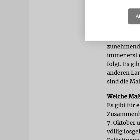
israelische
Was meinen
A
Ich finde es
ermahnen, d
etablierten 
zunehmend e
immer erst 
folgt. Es g
anderen Land
sind die Ma
Welche Maßs
Es gibt für
Zusammenha
7. Oktober u
völlig losge