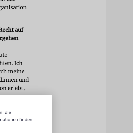
ganisation
 Recht auf
orgehen
ute
hten. Ich
urch meine
ndinnen und
on erlebt,
er
u einem
n, die
mationen finden
ass die