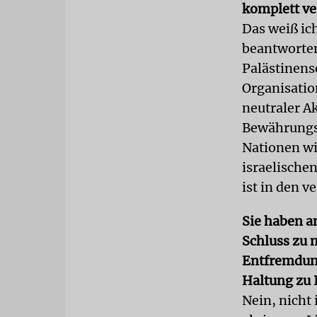
komplett ve
Das weiß ic
beantworte
Palästinens
Organisatio
neutraler Ak
Bewährungsp
Nationen wi
israelische
ist in den 
Sie haben a
Schluss zu
Entfremdung 
Haltung zu I
Nein, nicht 