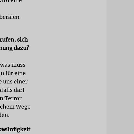
wird eine
iberalen
rufen, sich
inung dazu?
etwas muss
n für eine
e uns einer
falls darf
n Terror
tischem Wege
den.
bwürdigkeit