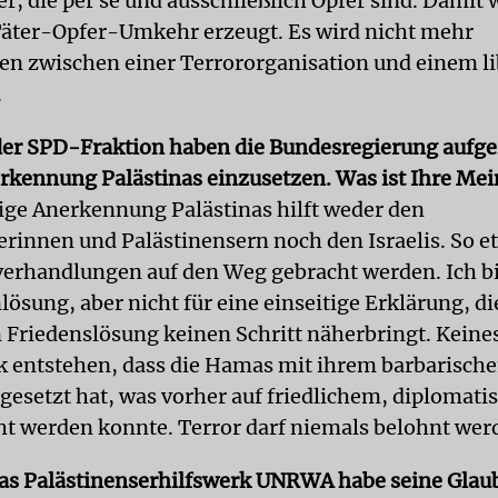
r, die per se und ausschließlich Opfer sind. Damit 
äter-Opfer-Umkehr erzeugt. Es wird nicht mehr
en zwischen einer Terrororganisation und einem l
.
der SPD-Fraktion haben die Bundesregierung aufge
erkennung Palästinas einzusetzen. Was ist Ihre Me
tige Anerkennung Palästinas hilft weder den
erinnen und Palästinensern noch den Israelis. So 
verhandlungen auf den Weg gebracht werden. Ich bi
ösung, aber nicht für eine einseitige Erklärung, di
 Friedenslösung keinen Schritt näherbringt. Keines
k entstehen, dass die Hamas mit ihrem barbarische
gesetzt hat, was vorher auf friedlichem, diploma
cht werden konnte. Terror darf niemals belohnt wer
das Palästinenserhilfswerk UNRWA habe seine Glau