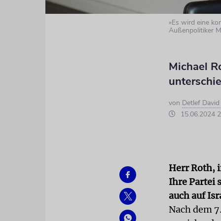
»Es wird eine k
Außenpolitiker M
Michael Ro
unterschie
von
Detlef Davi
15.06.2024 2
Herr Roth, 
Ihre Partei 
auch auf Isr
Nach dem 7.