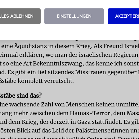
 Regierung permanent gegen humanitäre Grundsätz
 Sie?
LLES ABLEHNEN
EINSTELLUNGEN
AKZEPTIER
 schwierig, Israel permanent und lauter als andere 
as Völkerrecht einzuhalten. Das ist inzwischen au
Kreisen zu einer Art Mantra geworden. Es verfestigt
ine Äquidistanz in diesem Krieg. Als Freund Isra
einmal erklären, wo man der israelischen Regierun
ibt so eine Art Bekenntniszwang, das kenne ich sons
. Es gibt ein tief sitzendes Misstrauen gegenüber I
ßstäbe komplett verrutscht.
täbe sind das?
 eine wachsende Zahl von Menschen keinen unmitte
ng mehr zwischen dem Hamas-Terror, dem Mas
nd dem Krieg, der derzeit in Gaza stattfindet. Es gi
lösten Blick auf das Leid der Palästinenserinnen un