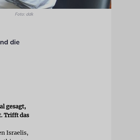
Foto: ddk
und die
l gesagt,
. Trifft das
 Israelis,