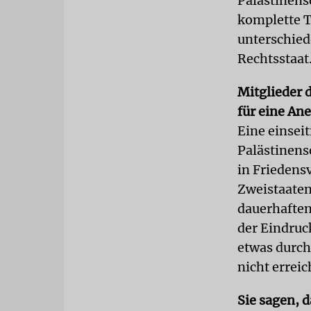
Palästinense
komplette T
unterschied
Rechtsstaat
Mitglieder 
für eine An
Eine einsei
Palästinens
in Friedens
Zweistaatenl
dauerhaften
der Eindruc
etwas durch
nicht errei
Sie sagen, 