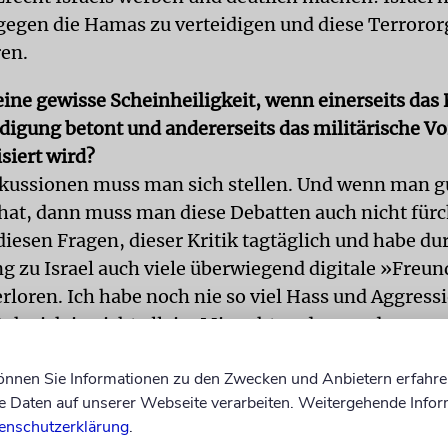
 gegen die Hamas zu verteidigen und diese Terroror
ren.
 eine gewisse Scheinheiligkeit, wenn einerseits das
idigung betont und andererseits das militärische V
isiert wird?
kussionen muss man sich stellen. Und wenn man g
at, dann muss man diese Debatten auch nicht fürc
 diesen Fragen, dieser Kritik tagtäglich und habe d
ng zu Israel auch viele überwiegend digitale »Freu
rloren. Ich habe noch nie so viel Hass und Aggressi
ehe ich ja nicht allein. Mir geht es darum, dass uns
zum Staat Israel in Freiheit und Sicherheit nicht z
können Sie Informationen zu den Zwecken und Anbietern erfahre
prechen wird.
Daten auf unserer Webseite verarbeiten. Weitergehende Infor
enschutzerklärung
.
ktion ist zu hören, dass man nicht zulassen dürfe, d