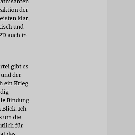
pathisanten
eaktion der
eisten klar,
tisch und
PD auch in
rtei gibt es
 und der
h ein Krieg
ndig
ale Bindung
Blick. Ich
s um die
tlich für
at das