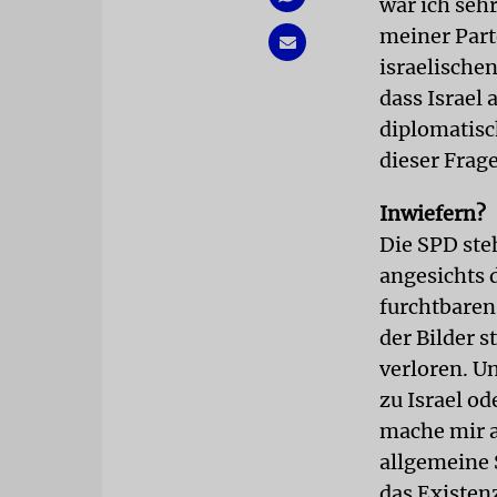
war ich seh
meiner Parte
israelische
dass Israel 
diplomatisc
dieser Frage
Inwiefern?
Die SPD steh
angesichts 
furchtbaren 
der Bilder s
verloren. U
zu Israel o
mache mir a
allgemeine 
das Existen