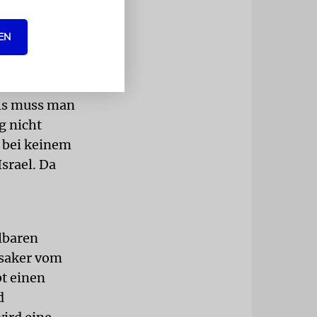
e verstoße.
EN
zu
ch in
 sich
els muss man
g nicht
t bei keinem
srael. Da
lbaren
saker vom
bt einen
d