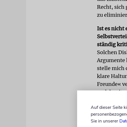
Recht, sich
zu eliminie
Ist es nicht
Selbstverte
ständig krit
Solchen Dis
Argumente h
stelle mich
klare Haltu
Freunde« ve
und damit st
Bekenntnis 
Auf dieser Seite 
leeren Vers
personenbezogene 
Sie in unserer
Dat
In Ihrer Fra