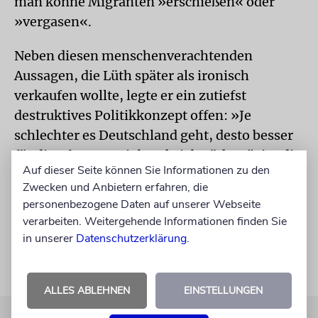
man könne Migranten »erschießen« oder
»vergasen«.
Neben diesen menschenverachtenden
Aussagen, die Lüth später als ironisch
verkaufen wollte, legte er ein zutiefst
destruktives Politikkonzept offen: »Je
schlechter es Deutschland geht, desto besser
für die AfD.« Damit beschrieb Lüth präzise die
Auf dieser Seite können Sie Informationen zu den
wohl einzige Option, mit der sich die Partei
Zwecken und Anbietern erfahren, die
aus der strategischen Sackgasse befreien will,
personenbezogene Daten auf unserer Webseite
in die sie sich selbst manövriert hat.
verarbeiten. Weitergehende Informationen finden Sie
in unserer
Datenschutzerklärung
.
ALLES ABLEHNEN
EINSTELLUNGEN