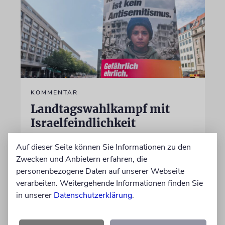
KOMMENTAR
Landtagswahlkampf mit
Israelfeindlichkeit
Mit einem vielleicht auf den ersten Blick
Auf dieser Seite können Sie Informationen zu den
unschuldigen Satz macht das BSW
Zwecken und Anbietern erfahren, die
Stimmung. Gegen den einzigen jüdischen
personenbezogene Daten auf unserer Webseite
Staat, die »Zionisten« und damit die Juden
verarbeiten. Weitergehende Informationen finden Sie
in unserer
Datenschutzerklärung
.
von Imanuel Marcus
06.08.2026