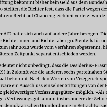
ftung bekommt bisher kein Geld aus dem Bundesha
9 stellten die Richter fest, dass die Partei wegen d
 ihrem Recht auf Chancengleichheit verletzt wurde. 
er AfD hatte sich auch auf andere Jahre bezogen. Di
e Richterinnen und Richter aber größtenteils für un
zum Jahr 2022 wurde vom Verfahren abgetrennt, hi
äteren Zeitpunkt separat entschieden werden.
bedeutet nicht unbedingt, dass die Desiderius-Eras
ES) in Zukunft wie die anderen sechs parteinahen S
aat bekommt. Nach den Worten von Vizegerichtspr
 wäre ein Ausschluss einzelner Stiftungen von der
 gleichwertiger Verfassungsgüter« möglich. »Als e
ges Verfassungsgut kommt insbesondere der Schut
hen demokratischen Grundordnung in Betracht«, sagt