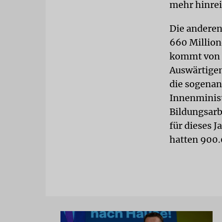
mehr hinre
Die anderen
660 Million
kommt von d
Auswärtigen
die sogenan
Innenminist
Bildungsarb
für dieses J
hatten 900.