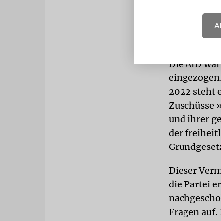
geeigneter 
entsprechen
A
Fraktionsstä
Die AfD war
eingezogen.
2022 steht 
Zuschüsse »
und ihrer ge
der freihei
Grundgesetz
Dieser Verm
die Partei e
nachgeschob
Fragen auf.