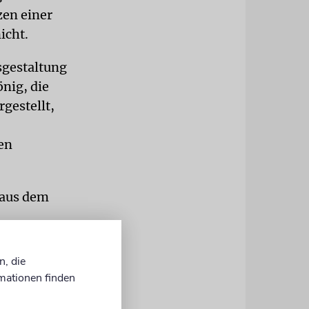
en einer
icht.
sgestaltung
nig, die
gestellt,
en
 aus dem
en in der
den.
n, die
mationen finden
t einen
ein