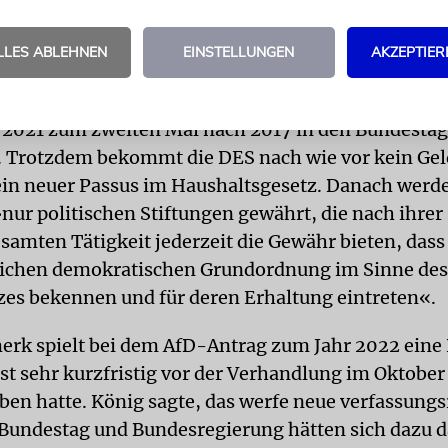
Anhaltspunkt dürfte »eine wiederholte Vertretung«
den Partei im Bundestag sein, und zwar zumindest
LLES ABLEHNEN
EINSTELLUNGEN
AKZEPTIER
rke. Daran hatte sich die Politik seither orientiert.
 2021 zum zweiten Mal nach 2017 in den Bundestag
 Trotzdem bekommt die DES nach wie vor kein Geld
ein neuer Passus im Haushaltsgesetz. Danach werde
nur politischen Stiftungen gewährt, die nach ihrer
samten Tätigkeit jederzeit die Gewähr bieten, dass 
tlichen demokratischen Grundordnung im Sinne des
es bekennen und für deren Erhaltung eintreten«.
erk spielt bei dem AfD-Antrag zum Jahr 2022 eine 
rst sehr kurzfristig vor der Verhandlung im Oktober
en hatte. König sagte, das werfe neue verfassungs
 Bundestag und Bundesregierung hätten sich dazu 