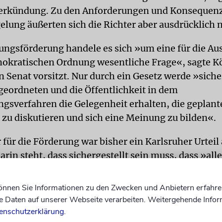
verkündung. Zu den Anforderungen und Konsequenz
elung äußerten sich die Richter aber ausdrücklich n
ftungsförderung handele es sich »um eine für die Au
okratischen Ordnung wesentliche Frage«, sagte Kö
 Senat vorsitzt. Nur durch ein Gesetz werde »sicher
bgeordneten und die Öffentlichkeit in dem
gsverfahren die Gelegenheit erhalten, die geplant
zu diskutieren und sich eine Meinung zu bilden«.
 für die Förderung war bisher ein Karlsruher Urteil
arin steht, dass sichergestellt sein muss, dass »alle
, ins Gewicht fallenden politischen Grundströmung
lik Deutschland angemessen berücksichtigt« wer
können Sie Informationen zu den Zwecken und Anbietern erfahre
Daten auf unserer Webseite verarbeiten. Weitergehende Infor
ktische Umsetzung hatten die Stiftungen 1998 selbs
enschutzerklärung
.
emacht. In einer gemeinsamen Erklärung heißt es, 