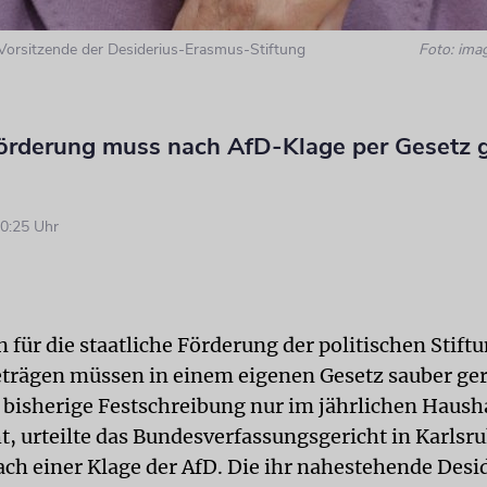
 Vorsitzende der Desiderius-Erasmus-Stiftung
Foto: ima
förderung muss nach AfD-Klage per Gesetz g
0:25 Uhr
n für die staatliche Förderung der politischen Stift
trägen müssen in einem eigenen Gesetz sauber ger
 bisherige Festschreibung nur im jährlichen Haush
t, urteilte das Bundesverfassungsgericht in Karlsr
ch einer Klage der AfD. Die ihr nahestehende Desi