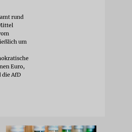
samt rund
Mittel
 vom
ießlich um
mokratische
onen Euro,
d die AfD