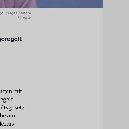
go images/Metodi
Popow
eregelt
ungen mit
egelt
altsgesetz
uhe am
derius-