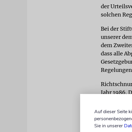
der Urteils
solchen Reg
Bei der Sti
unserer dem
dem Zweiten
dass alle A
Gesetzgebun
Regelungen 
Richtschnur
Jahr 1986. D
dauerhaften
Bundesrepub
Auf dieser Seite 
personenbezogene 
Für die pra
Sie in unserer
Dat
Vorschlag g