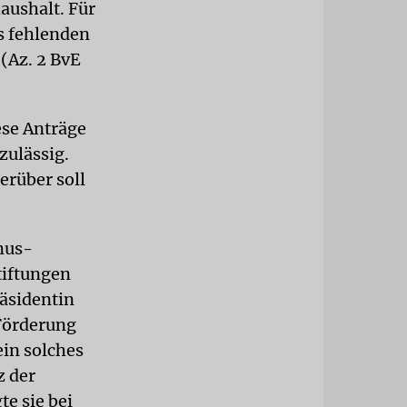
ushalt. Für
es fehlenden
(Az. 2 BvE
ese Anträge
zulässig.
erüber soll
mus-
tiftungen
äsidentin
 Förderung
in solches
z der
e sie bei