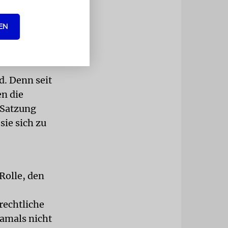
 der
 einmal in
EN
. Denn seit
n die
 Satzung
sie sich zu
Rolle, den
rechtliche
damals nicht