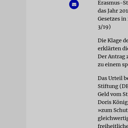
Erasmus-Sti
das Jahr 201
Gesetzes in
3/19)
Die Klage d
erklärten di
Der Antrag 
zu einem sp
Das Urteil 
Stiftung (D
Geld vom St
Doris König
»zum Schutz
gleichwerti
freiheitlic