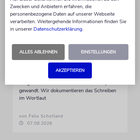
Zwecken und Anbietern erfahren, die
personenbezogene Daten auf unserer Webseite
verarbeiten. Weitergehende Informationen finden Sie
MEINUNG
in unserer
Datenschutzerklärung
.
Wie Georg Restle die
Glaubwürdigkeit des ÖRR
untergräbt
ALLES ABLEHNEN
EINSTELLUNGEN
Nach dem X-Post des Journalisten hat sich
Felix Schotland, Vorstand der Synagogen-
AKZEPTIEREN
Gemeinde Köln, an WDR-
Programmdirektorin Andrea Schafarczyk
gewandt. Wir dokumentieren das Schreiben
im Wortlaut
von Felix Schotland
07.08.2026