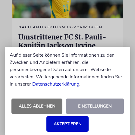
NACH ANTISEMITISMUS-VORWÜRFEN
Umstrittener FC St. Pauli-
Kapitän Jackson Irvine
wechselt nach Japan
Auf dieser Seite können Sie Informationen zu den
Zwecken und Anbietern erfahren, die
Der Australier war wegen anti-israelischer
personenbezogene Daten auf unserer Webseite
Gesten heftig kritisiert worden und hatte
verarbeiten. Weitergehende Informationen finden Sie
vergangene Saison bei dem
in unserer
Datenschutzerklärung
.
Bundesligaabsteiger für eine Krise unter
Führung und Fans gesorgt
ALLES ABLEHNEN
EINSTELLUNGEN
05.08.2026
AKZEPTIEREN