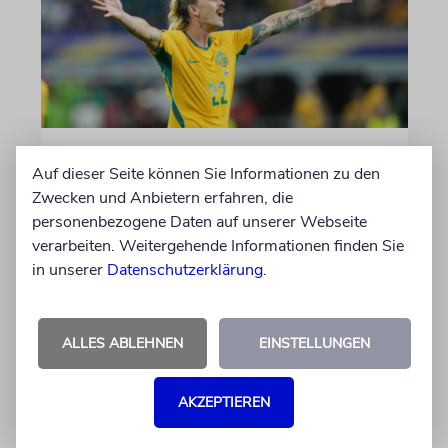
NACH ANTISEMITISMUS-VORWÜRFEN
Auf dieser Seite können Sie Informationen zu den
Umstrittener FC St. Pauli-
Zwecken und Anbietern erfahren, die
Kapitän Jackson Irvine
personenbezogene Daten auf unserer Webseite
wechselt nach Japan
verarbeiten. Weitergehende Informationen finden Sie
in unserer
Datenschutzerklärung
.
Der Australier war wegen anti-israelischer
Gesten heftig kritisiert worden und hatte
vergangene Saison bei dem
ALLES ABLEHNEN
EINSTELLUNGEN
Bundesligaabsteiger für eine Krise unter
Führung und Fans gesorgt
AKZEPTIEREN
05.08.2026