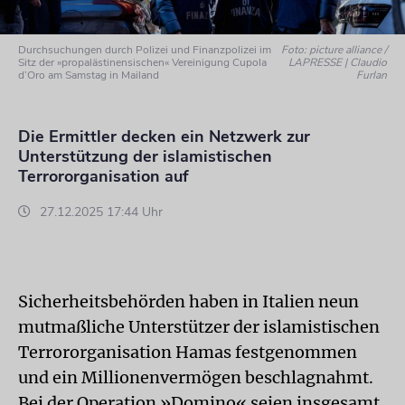
Durchsuchungen durch Polizei und Finanzpolizei im
Foto: picture alliance /
Sitz der »propalästinensischen« Vereinigung Cupola
LAPRESSE | Claudio
d’Oro am Samstag in Mailand
Furlan
Die Ermittler decken ein Netzwerk zur
Unterstützung der islamistischen
Terrororganisation auf
27.12.2025 17:44 Uhr
Sicherheitsbehörden haben in Italien neun
mutmaßliche Unterstützer der islamistischen
Terrororganisation Hamas festgenommen
und ein Millionenvermögen beschlagnahmt.
Bei der Operation »Domino« seien insgesamt