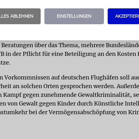
ge Fußballfans
LLES ABLEHNEN
EINSTELLUNGEN
AKZEPTIER
hema bei der IMK soll auch der Umgang mit gewalt
 sein. Besonders Niedersachsen, Hamburg und Hes
 Beratungen über das Thema, mehrere Bundesländ
 in der Pflicht für eine Beteiligung an den Kosten 
tze.
n Vorkommnissen auf deutschen Flughäfen soll au
heit an solchen Orten gesprochen werden. Außerd
 Kampf gegen zunehmende Gewaltkriminalität, sex
en von Gewalt gegen Kinder durch Künstliche Intel
astumkehr bei der Vermögensabschöpfung von Kri