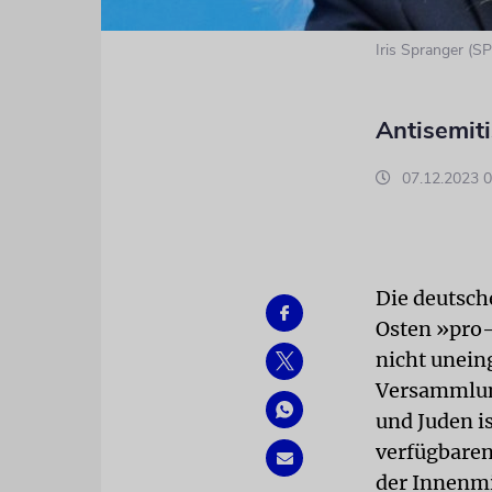
Iris Spranger (SP
Antisemiti
07.12.2023 0
Die deutsch
Osten »pro-
nicht unein
Versammlung
und Juden is
verfügbaren
der Innenmi