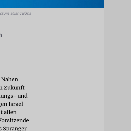
cture alliance/dpa
n
m Nahen
n Zukunft
nungs- und
en Israel
t allen
Vorsitzende
s Spranger