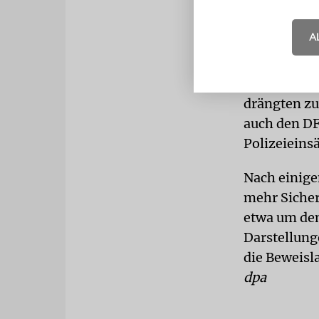
Gewalttäti
A
Wichtiges T
Fußballfans
drängten zu
auch den DFB
Polizeieinsä
Nach einige
mehr Sicher
etwa um den
Darstellung
die Beweisl
dpa