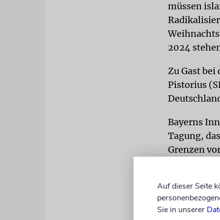
müssen isla
Radikalisie
Weihnachtsm
2024 stehen
Zu Gast bei
Pistorius (S
Deutschland
Bayerns Inn
Tagung, das
Grenzen vor
werden müsst
haben wir k
Auf dieser Seite 
Herrmann. D
personenbezogene 
wäre »ein v
Sie in unserer
Dat
Innenminist