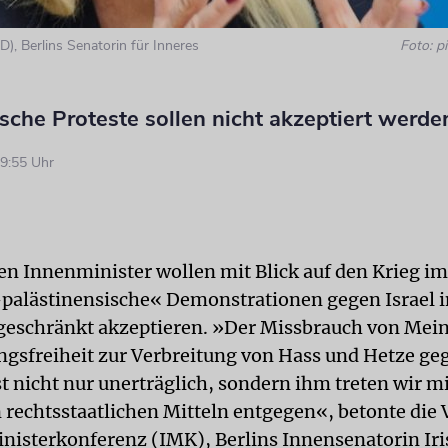
D), Berlins Senatorin für Inneres
Foto: pi
sche Proteste sollen nicht akzeptiert werde
9:55 Uhr
en Innenminister wollen mit Blick auf den Krieg i
palästinensische« Demonstrationen gegen Israel i
geschränkt akzeptieren. »Der Missbrauch von Mei
sfreiheit zur Verbreitung von Hass und Hetze geg
t nicht nur unerträglich, sondern ihm treten wir mi
 rechtsstaatlichen Mitteln entgegen«, betonte die 
nisterkonferenz (IMK), Berlins Innensenatorin Iri