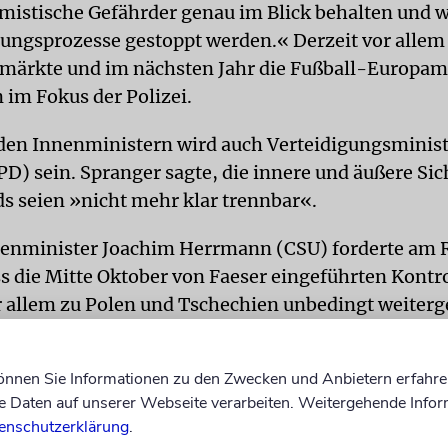
mistische Gefährder genau im Blick behalten und w
rungsprozesse gestoppt werden.« Derzeit vor allem
ärkte und im nächsten Jahr die Fußball-Europame
 im Fokus der Polizei.
 den Innenministern wird auch Verteidigungsminist
PD) sein. Spranger sagte, die innere und äußere Sic
s seien »nicht mehr klar trennbar«.
enminister Joachim Herrmann (CSU) forderte am 
s die Mitte Oktober von Faeser eingeführten Kontr
 allem zu Polen und Tschechien unbedingt weiterg
en. »Die Kontrollen sind überaus erfolgreich. Seit 
riminelle hunderte Schleuser festnehmen können«
können Sie Informationen zu den Zwecken und Anbietern erfahre
ie Kontrollen hätten eine deutlich abschreckende
Daten auf unserer Webseite verarbeiten. Weitergehende Infor
öllig falsches Zeichen«, sie wieder zu beenden. Vo
enschutzerklärung
.
ern hörte man ähnliche Einschätzungen.