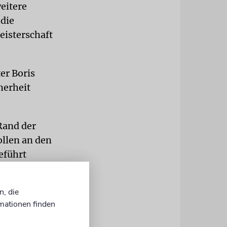
eitere
 die
isterschaft
er Boris
herheit
Rand der
ollen an den
eführt
es sie gibt,
, sagte
n, die
 Wirkung. Es
mationen finden
n anderen