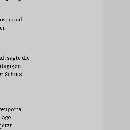
rosor und
er
d, sagte die
eitägigen
er Schutz
tenportal
slage
jetzt