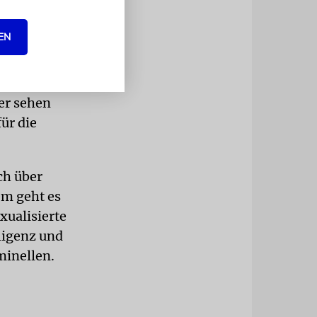
EN
tätigen
sen
er sehen
für die
ch über
em geht es
ualisierte
ligenz und
minellen.