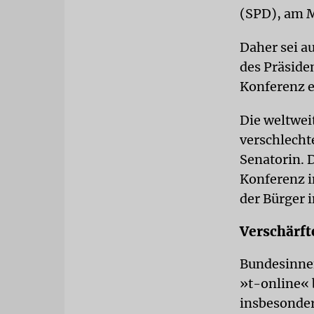
(SPD), am M
Daher sei a
des Präsiden
Konferenz e
Die weltwei
verschlecht
Senatorin. 
Konferenz i
der Bürger 
Verschärf
Bundesinnen
»t-online« 
insbesonder