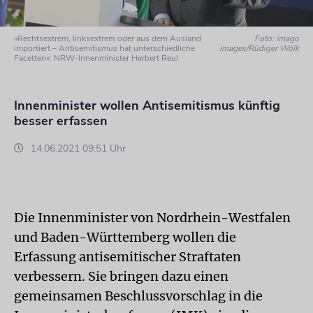
»Rechtsextrem, linksextrem oder aus dem Ausland
Foto: imago
importiert – Antisemitismus hat unterschiedliche
images/Rüdiger Wölk
Facetten«: NRW-Innenminister Herbert Reul
Innenminister wollen Antisemitismus künftig
besser erfassen
14.06.2021 09:51 Uhr
Die Innenminister von Nordrhein-Westfalen
und Baden-Württemberg wollen die
Erfassung antisemitischer Straftaten
verbessern. Sie bringen dazu einen
gemeinsamen Beschlussvorschlag in die