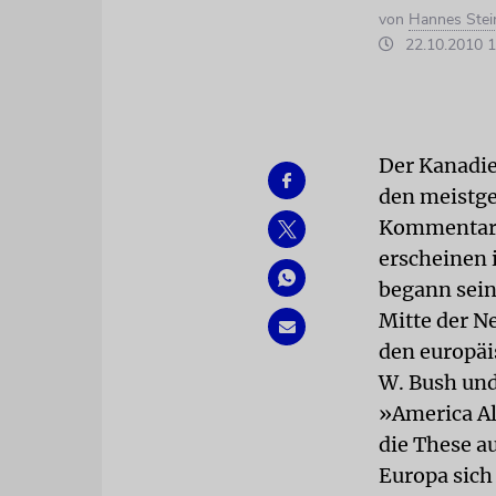
von
Hannes Stei
22.10.2010 1
Der Kanadie
den meistge
Kommentare,
erscheinen 
begann sein
Mitte der Ne
den europäi
W. Bush und 
»America Al
die These au
Europa sich