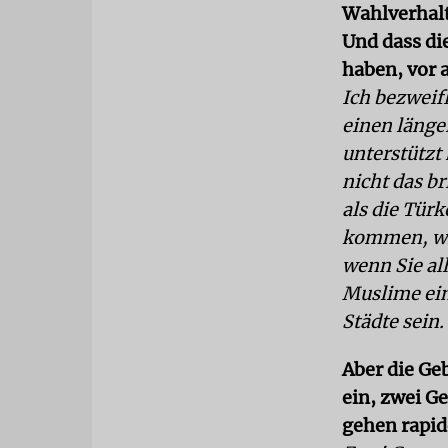
Wahlverhal
Und dass di
haben, vor 
Ich bezweifl
einen läng
unterstützt
nicht das br
als die Tür
kommen, wir
wenn Sie al
Muslime ein
Städte sein.
Aber die Ge
ein, zwei G
gehen rapid