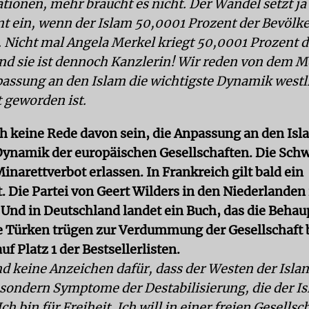
tionen, mehr braucht es nicht. Der Wandel setzt ja 
ein, wenn der Islam 50,0001 Prozent der Bevölk
t. Nicht mal Angela Merkel kriegt 50,0001 Prozent d
d sie ist dennoch Kanzlerin! Wir reden von dem M
assung an den Islam die wichtigste Dynamik westl
t geworden ist.
h keine Rede davon sein, die Anpassung an den Isla
Dynamik der europäischen Gesellschaften. Die Schw
inarettverbot erlassen. In Frankreich gilt bald ein
 Die Partei von Geert Wilders in den Niederlanden 
. Und in Deutschland landet ein Buch, das die Beha
die Türken trügen zur Verdummung der Gesellschaft 
 Platz 1 der Bestsellerlisten.
ind keine Anzeichen dafür, dass der Westen der Isla
 sondern Symptome der Destabilisierung, die der I
Ich bin für Freiheit. Ich will in einer freien Gesellsc