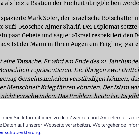
 als letzte Bastion der Freiheit übrigbleiben werde
pazierte Mark Sofer, der israelische Botschafter in
e Sufi-Moschee Ajmer Sharif. Der Diplomat setzte 
ein paar Gebete und sagte: »Israel respektiert den 
e.« Ist der Mann in Ihren Augen ein Feigling, gar e
t eine Tatsache. Er wird am Ende des 21. Jahrhunder
 Menschheit repräsentieren. Die übrigen zwei Dritte
f genug Gemeinsamkeiten verständigen können, das
 der Menschheit Krieg führen könnten. Der Islam wir
 nicht verschwinden. Das Problem heute ist: Es gi
tgegenden, in denen der Islam durch die herrsche
g gemäßigt wird. Das heißt nicht, dass es keine m
können Sie Informationen zu den Zwecken und Anbietern erfahre
. Aber der Zeitgeist ist auf Seiten der Radikalen.
Daten auf unserer Webseite verarbeiten. Weitergehende Infor
enschutzerklärung
.
eben heute mehr als 138 Millionen Muslime. Der Su