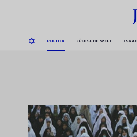
POLITIK
JÜDISCHE WELT
ISRA