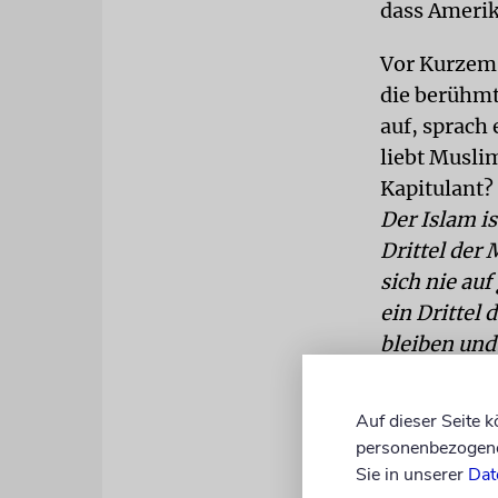
dass Amerika
Vor Kurzem s
die berühmt
auf, sprach 
liebt Muslim
Kapitulant?
Der Islam is
Drittel der
sich nie au
ein Drittel
bleiben und
weniger Wel
Gesetzgebun
Auf dieser Seite 
Muslime gibt
personenbezogene 
Sie in unserer
Dat
In Indien l