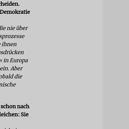
heiden.
n Demokratie
die nie über
sprozesse
e ihnen
ausdrücken
« in Europa
ein. Aber
obald die
mische
 schon nach
eichen: Sie