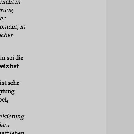
nicht in
erung
er
oment, in
icher
m sei die
eiz hat
ist sehr
uptung
bei,
misierung
slam
haft leben.