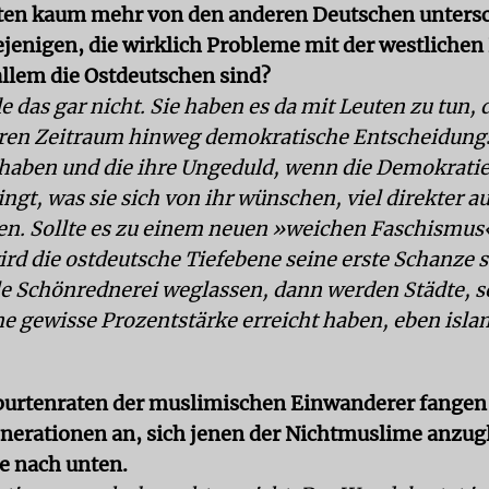
ten kaum mehr von den anderen Deutschen untersc
ejenigen, die wirklich Probleme mit der westliche
allem die Ostdeutschen sind?
e das gar nicht. Sie haben es da mit Leuten zu tun, 
eren Zeitraum hinweg demokratische Entscheidung
 haben und die ihre Ungeduld, wenn die Demokrati
ingt, was sie sich von ihr wünschen, viel direkter 
ken. Sollte es zu einem neuen »weichen Faschismus
d die ostdeutsche Tiefebene seine erste Schanze s
le Schönrednerei weglassen, dann werden Städte, s
e gewisse Prozentstärke erreicht haben, eben isla
burtenraten der muslimischen Einwanderer fangen
enerationen an, sich jenen der Nichtmuslime anzugl
e nach unten.