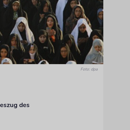
Foto: dpa
geszug des