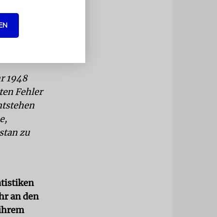
ort noch
her säkular
EN
ker als
 dortigen
hr 1948
ten Fehler
ntstehen
e,
stan zu
tistiken
hr an den
 ihrem