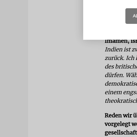
ist eine mul
beliebter a
A
und gehören
Dschihadpre
Imamen, isr
Indien ist z
zurück. Ich
des britisc
dürfen. Wäh
demokratisc
einem engs
theokratisc
Reden wir ü
vorgelegt w
gesellschaf