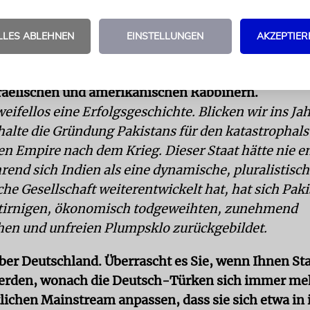
tiethnische, multireligiöse Demokratie. Israel ist d
ls in den USA. Die meisten indischen Muslime sind e
LLES ABLEHNEN
EINSTELLUNGEN
AKZEPTIER
 der Mittelklasse an. Sie sind eher Computertechni
diger. Es gibt einen regen Austausch zwischen den
aelischen und amerikanischen Rabbinern.
weifellos eine Erfolgsgeschichte. Blicken wir ins Ja
 halte die Gründung Pakistans für den katastrophals
hen Empire nach dem Krieg. Dieser Staat hätte nie e
rend sich Indien als eine dynamische, pluralistisch
he Gesellschaft weiterentwickelt hat, hat sich Paki
tirnigen, ökonomisch todgeweihten, zunehmend
hen und unfreien Plumpsklo zurückgebildet.
ber Deutschland. Überrascht es Sie, wenn Ihnen Sta
erden, wonach die Deutsch-Türken sich immer me
tlichen Mainstream anpassen, dass sie sich etwa in