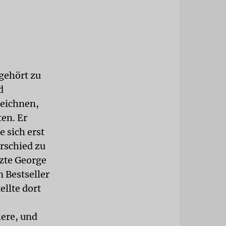
gehört zu
d
zeichnen,
en. Er
 sich erst
erschied zu
tzte George
n Bestseller
ellte dort
ere, und