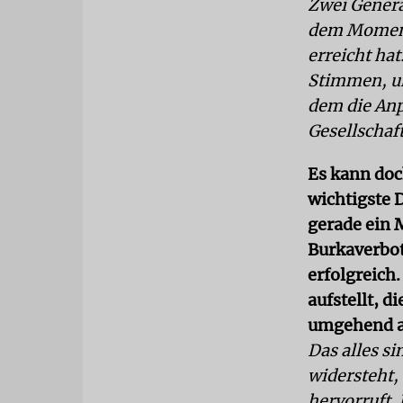
Zwei Genera
dem Moment 
erreicht ha
Stimmen, un
dem die Anp
Gesellschaf
Es kann doc
wichtigste 
gerade ein M
Burkaverbot.
erfolgreich
aufstellt, 
umgehend auf
Das alles s
widersteht,
hervorruft. 