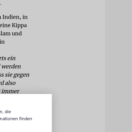
.
 Indien, in
eine Kippa
Islam und
in
ts ein
l werden
s sie gegen
d also
bt immer
nde
oderaten
n, die
mationen finden
bkontinent