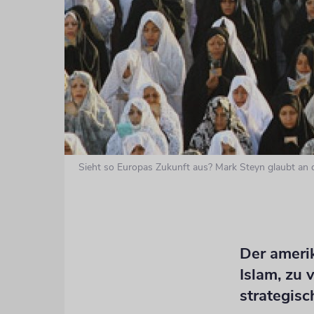
Sieht so Europas Zukunft aus? Mark Steyn glaubt an 
Der ameri
Islam, zu
strategis