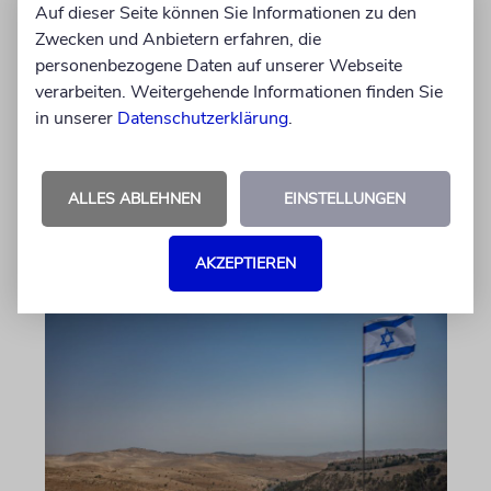
Nach dem X-Post des Journalisten hat sich
Auf dieser Seite können Sie Informationen zu den
Felix Schotland, Vorstand der Synagogen-
Zwecken und Anbietern erfahren, die
Gemeinde Köln, an WDR-
personenbezogene Daten auf unserer Webseite
Programmdirektorin Andrea Schafarczyk
verarbeiten. Weitergehende Informationen finden Sie
gewandt. Wir dokumentieren das Schreiben
in unserer
Datenschutzerklärung
.
im Wortlaut
ALLES ABLEHNEN
EINSTELLUNGEN
von Felix Schotland
07.08.2026
AKZEPTIEREN