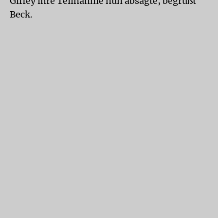
Giffey ihre Teilnahme nun absagte, begrüßt
Beck.