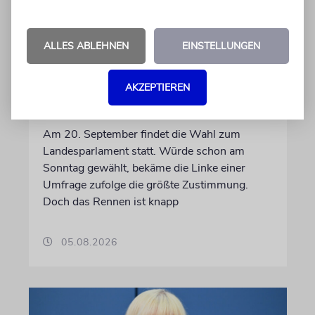
ALLES ABLEHNEN
EINSTELLUNGEN
WAHL ZUM ABGEORDNETENHAUS
Umfrage: Linke in Berlin auf
AKZEPTIEREN
Platz eins
Am 20. September findet die Wahl zum
Landesparlament statt. Würde schon am
Sonntag gewählt, bekäme die Linke einer
Umfrage zufolge die größte Zustimmung.
Doch das Rennen ist knapp
05.08.2026