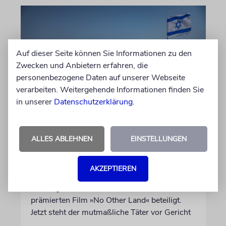
Auf dieser Seite können Sie Informationen zu den
Zwecken und Anbietern erfahren, die
personenbezogene Daten auf unserer Webseite
verarbeiten. Weitergehende Informationen finden Sie
in unserer
Datenschutzerklärung
.
JUSTIZ
Israelischer Siedler wegen
ALLES ABLEHNEN
EINSTELLUNGEN
Tötung eines Palästinensers
angeklagt
AKZEPTIEREN
Der getötete Aktivist setzte sich gegen
Siedlergewalt ein und war an dem Oscar-
prämierten Film »No Other Land« beteiligt.
Jetzt steht der mutmaßliche Täter vor Gericht