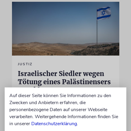
JUSTIZ
Israelischer Siedler wegen
Tötung eines Palästinensers
angeklagt
Auf dieser Seite können Sie Informationen zu den
Der getötete Aktivist setzte sich gegen
Zwecken und Anbietern erfahren, die
Siedlergewalt ein und war an dem Oscar-
personenbezogene Daten auf unserer Webseite
prämierten Film »No Other Land« beteiligt.
verarbeiten. Weitergehende Informationen finden Sie
Jetzt steht der mutmaßliche Täter vor Gericht
in unserer
Datenschutzerklärung
.