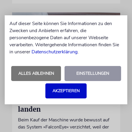
Auf dieser Seite können Sie Informationen zu den
Zwecken und Anbietern erfahren, die
personenbezogene Daten auf unserer Webseite
verarbeiten. Weitergehende Informationen finden Sie
in unserer
Datenschutzerklärung
.
ALLES ABLEHNEN
EINSTELLUNGEN
DUBLIN
Wegen Israel-Boykott:
AKZEPTIEREN
Irisches Regierungsflugzeug
kann nicht mehr im Nebel
landen
Beim Kauf der Maschine wurde bewusst auf
das System »FalconEye« verzichtet, weil der