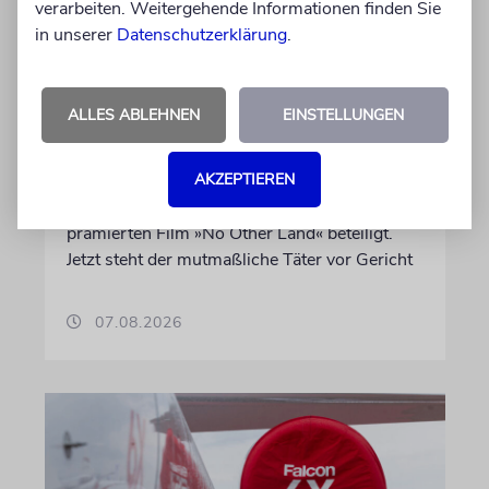
verarbeiten. Weitergehende Informationen finden Sie
in unserer
Datenschutzerklärung
.
JUSTIZ
Israelischer Siedler wegen
Tötung eines Palästinensers
ALLES ABLEHNEN
EINSTELLUNGEN
angeklagt
AKZEPTIEREN
Der getötete Aktivist setzte sich gegen
Siedlergewalt ein und war an dem Oscar-
prämierten Film »No Other Land« beteiligt.
Jetzt steht der mutmaßliche Täter vor Gericht
07.08.2026