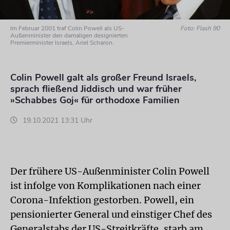
Im Februar 2001 traf Colin Powell als US-
Foto: Flash 90
Außenminister den damaligen designierten
Premierminister Israels, Ariel Scharon.
Colin Powell galt als großer Freund Israels,
sprach fließend Jiddisch und war früher
»Schabbes Goj« für orthodoxe Familien
19.10.2021 13:31 Uhr
Der frühere US-Außenminister Colin Powell
ist infolge von Komplikationen nach einer
Corona-Infektion gestorben. Powell, ein
pensionierter General und einstiger Chef des
Generalstabs der US-Streitkräfte, starb am