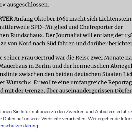
er« ausgeschlossen.
RTER
Anfang Oktober 1961 macht sich Lichtenstein
 mittlerweile SPD-Mitglied und Chefreporter der
hen Rundschau«. Der Journalist will entlang der 13
ze von Nord nach Süd fahren und darüber berichte
e seiner Frau Gertrud war die Reise zwei Monate n
Mauerbaus in Berlin und der hermetischen Abriege
slinie zwischen den beiden deutschen Staaten Lic
er Wunsch«. Er wollte eine umfangreiche Reportag
d mit der Grenze, über auseinandergerissen Dörfe
ber die Volkspolizei, die »Nationale Volksarmee« 
renzschutz schreiben.
können Sie Informationen zu den Zwecken und Anbietern erfahre
Daten auf unserer Webseite verarbeiten. Weitergehende Infor
weile verstorbene Lichtenstein-Biograf Rainer Zun
enschutzerklärung
.
Protokollen rekonstruiert, was zu dieser Zeit gesc