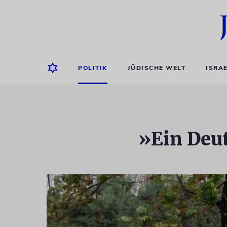
POLITIK
JÜDISCHE WELT
ISRA
»Ein Deu