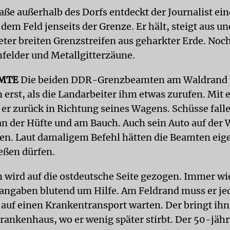
raße außerhalb des Dorfs entdeckt der Journalist ei
 dem Feld jenseits der Grenze. Er hält, steigt aus un
ter breiten Grenzstreifen aus geharkter Erde. Noch
felder und Metallgitterzäune.
AMTE
Die beiden DDR-Grenzbeamten am Waldrand
n erst, als die Landarbeiter ihm etwas zurufen. Mit
 er zurück in Richtung seines Wagens. Schüsse fall
 an der Hüfte und am Bauch. Auch sein Auto auf der 
fen. Laut damaligem Befehl hätten die Beamten eige
ießen dürfen.
n wird auf die ostdeutsche Seite gezogen. Immer wie
angaben blutend um Hilfe. Am Feldrand muss er je
 auf einen Krankentransport warten. Der bringt ihn
rankenhaus, wo er wenig später stirbt. Der 50-jähr