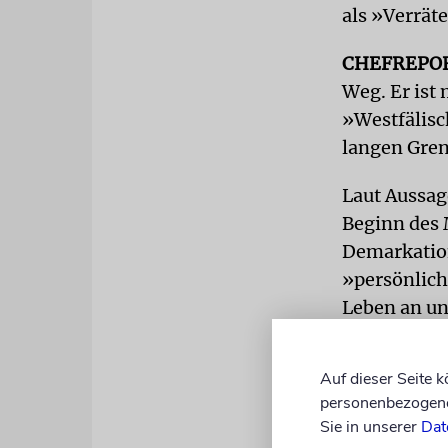
als »Verrät
CHEFREPO
Weg. Er ist
»Westfälisc
langen Gren
Laut Aussag
Beginn des 
Demarkation
»persönlich
Leben an un
Familien, ü
den Bundesg
Auf dieser Seite 
personenbezogene 
Der mittler
Sie in unserer
Dat
anhand von 