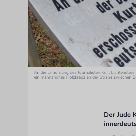
An die Ermordung des Journalisten Kurt Lichtenstein
ein mannshohes Holzkreuz an der Straße zwischen Bö
Der Jude K
innerdeut