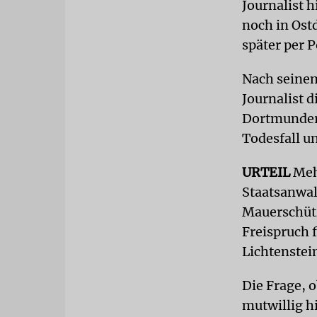
Journalist h
noch in Ost
später per 
Nach seinem
Journalist d
Dortmunder 
Todesfall u
URTEIL
Meh
Staatsanwal
Mauerschüt
Freispruch 
Lichtenstein
Die Frage, 
mutwillig h