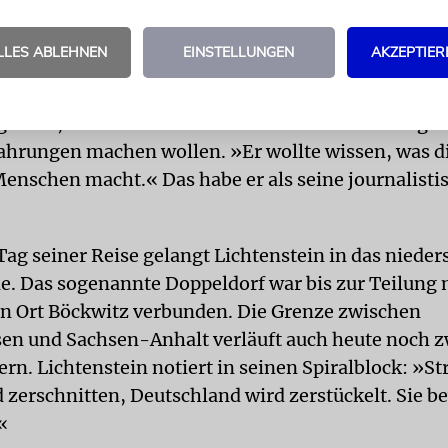
, dass Lichtenstein möglicherweise auf Befehl ersc
LLES ABLEHNEN
EINSTELLUNGEN
AKZEPTIER
NG
Lichtenstein habe keine Ahnung von einer mögl
ehabt, schreibt Zunder. Er habe diese Reise aufgru
ahrungen machen wollen. »Er wollte wissen, was d
enschen macht.« Das habe er als seine journalistis
Tag seiner Reise gelangt Lichtenstein in das nieder
ie. Das sogenannte Doppeldorf war bis zur Teilung
n Ort Böckwitz verbunden. Die Grenze zwischen
en und Sachsen-Anhalt verläuft auch heute noch 
ern. Lichtenstein notiert in seinen Spiralblock: »S
 zerschnitten, Deutschland wird zerstückelt. Sie b
«