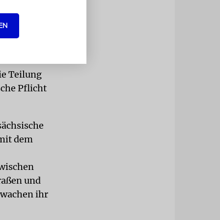
hossen
EN
ichen
nd seiner
ie Teilung
che Pflicht
sächsische
 mit dem
zwischen
traßen und
ewachen ihr