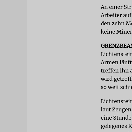
An einer St
Arbeiter auf
den zehn Me
keine Minen
GRENZBE
Lichtenstei
Armen läuft
treffen ihn
wird getrof
so weit sch
Lichtenstei
laut Zeugen
eine Stunde
gelegenes K