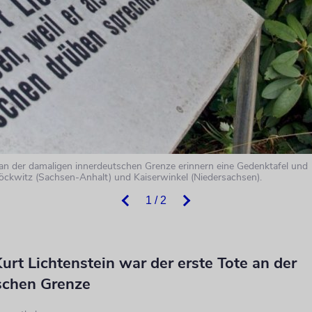
 an der damaligen innerdeutschen Grenze erinnern eine Gedenktafel und
ckwitz (Sachsen-Anhalt) und Kaiserwinkel (Niedersachsen).
1 / 2
urt Lichtenstein war der erste Tote an der
schen Grenze