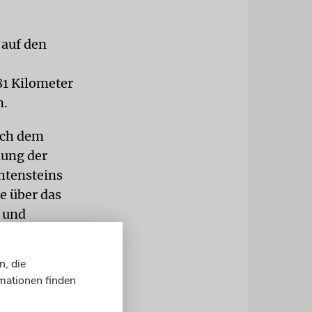
 auf den
81 Kilometer
n.
ach dem
lung der
htensteins
e über das
r und
der DDR und
n, die
mationen finden
der hat
hah. Er war