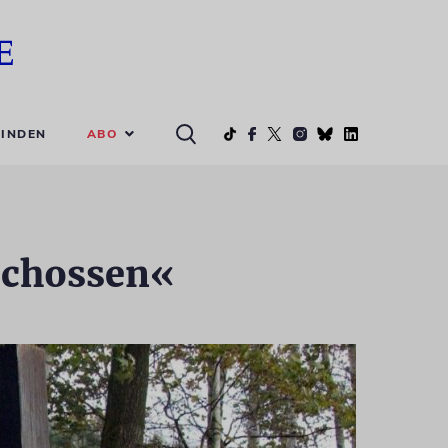
ABO
INDEN
schossen«