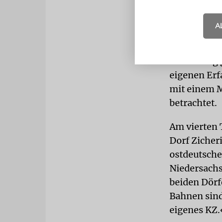
der Ansicht
wurde.
A
BEDROHU
Bedrohung g
eigenen Erf
mit einem M
betrachtet.
Am vierten 
Dorf Zicher
ostdeutsche
Niedersachs
beiden Dörf
Bahnen sind
eigenes KZ.