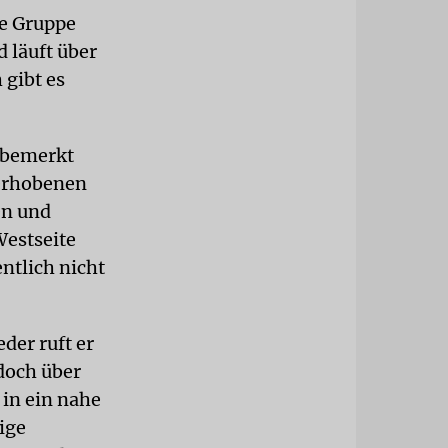
ne Gruppe
d läuft über
 gibt es
 bemerkt
 erhobenen
en und
Westseite
ntlich nicht
der ruft er
doch über
 in ein nahe
ige