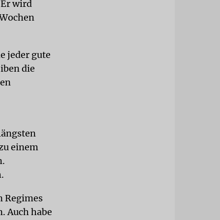
 Er wird
e Wochen
e jeder gute
eiben die
den
 längsten
zu einem
n.
.
en Regimes
n. Auch habe