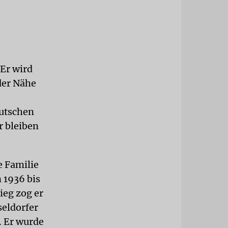
Er wird
der Nähe
eutschen
r bleiben
e Familie
 1936 bis
ieg zog er
seldorfer
. Er wurde