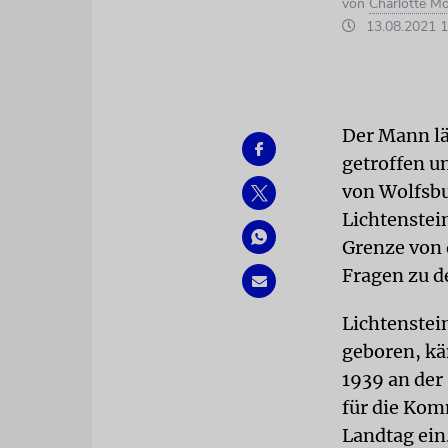
von
Charlotte M
13.08.2021 1
Der Mann lä
getroffen u
von Wolfsbu
Lichtenstei
Grenze von 
Fragen zu d
Lichtenstei
geboren, kä
1939 an der
für die Kom
Landtag ein.