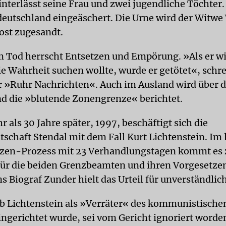
interlässt seine Frau und zwei jugendliche Töchter.
deutschland eingeäschert. Die Urne wird der Witw
Post zugesandt.
 Tod herrscht Entsetzen und Empörung. »Als er wi
ie Wahrheit suchen wollte, wurde er getötet«, schr
»Ruhr Nachrichten«. Auch im Ausland wird über 
nd die »blutende Zonengrenze« berichtet.
r als 30 Jahre später, 1997, beschäftigt sich die
tschaft Stendal mit dem Fall Kurt Lichtenstein. Im
zen-Prozess mit 23 Verhandlungstagen kommt es 
für die beiden Grenzbeamten und ihren Vorgesetze
s Biograf Zunder hielt das Urteil für unverständlich
ob Lichtenstein als »Verräter« des kommunistisch
ingerichtet wurde, sei vom Gericht ignoriert worde