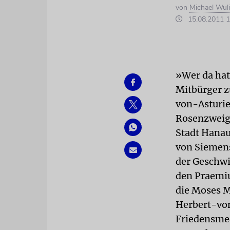
von
Michael Wul
15.08.2011 1
»Wer da hat
Mitbürger z
von-Asturie
Rosenzweig-
Stadt Hanau
von Siemens
der Geschwi
den Praemiu
die Moses M
Herbert-vo
Friedensmed