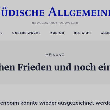
08. AUGUST 2026
– 25. AW 5786
EL
UNSERE WOCHE
KULTUR
RELIGION
GEME
MEINUNG
hen Frieden und noch ei
renboim könnte wieder ausgezeichnet werd