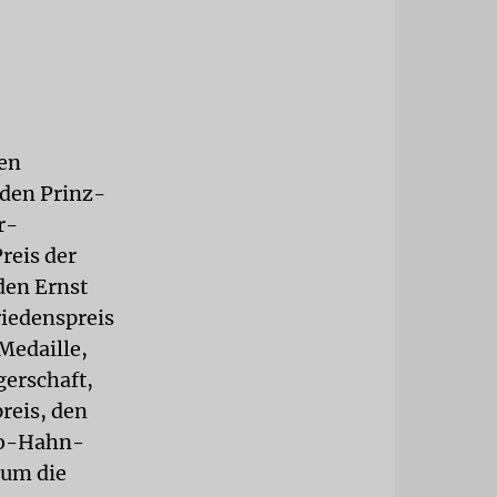
hen
 den Prinz-
r-
reis der
den Ernst
riedenspreis
Medaille,
gerschaft,
reis, den
to-Hahn-
 um die