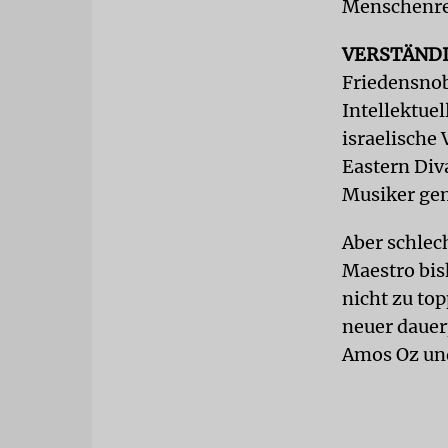
Menschenrec
VERSTÄND
Friedensnobe
Intellektue
israelische
Eastern Div
Musiker gem
Aber schlech
Maestro bis
nicht zu to
neuer dauer
Amos Oz und