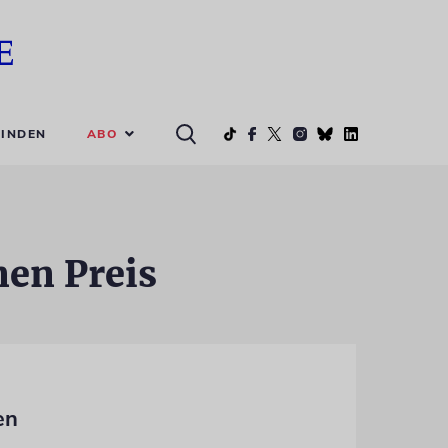
ABO
INDEN
nen Preis
en