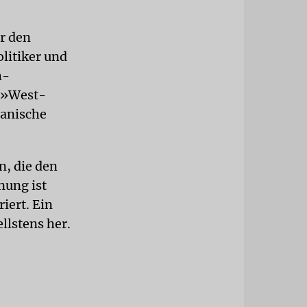
ür den
olitiker und
h-
n »West-
ranische
n, die den
nung ist
iert. Ein
llstens her.