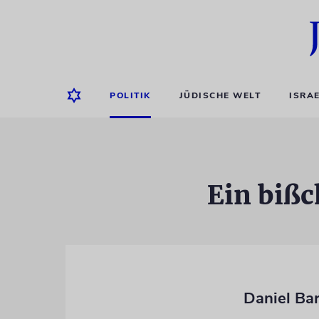
POLITIK
JÜDISCHE WELT
ISRA
Ein bißc
Daniel Ba