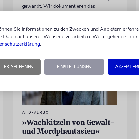
gewandt. Wir dokumentieren das
Schreiben im Wortlaut
von Felix Schotland
können Sie Informationen zu den Zwecken und Anbietern erfahre
07.08.2026
Daten auf unserer Webseite verarbeiten. Weitergehende Infor
enschutzerklärung
.
LLES ABLEHNEN
EINSTELLUNGEN
AKZEPTIER
AFD-VERBOT
»Wachkitzeln von Gewalt-
und Mordphantasien«