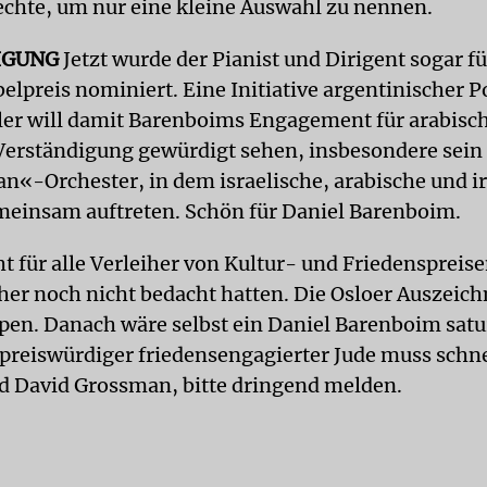
hte, um nur eine kleine Auswahl zu nennen.
IGUNG
Jetzt wurde der Pianist und Dirigent sogar f
lpreis nominiert. Eine Initiative argentinischer P
ller will damit Barenboims Engagement für arabisc
 Verständigung gewürdigt sehen, insbesondere sei
an«-Orchester, in dem israelische, arabische und i
einsam auftreten. Schön für Daniel Barenboim.
t für alle Verleiher von Kultur- und Friedenspreise
her noch nicht bedacht hatten. Die Osloer Auszeich
ppen. Danach wäre selbst ein Daniel Barenboim satur
preiswürdiger friedensengagierter Jude muss schne
 David Grossman, bitte dringend melden.