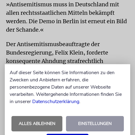
»Antisemitismus muss in Deutschland mit
allen rechtsstaatlichen Mitteln bekämpft
werden. Die Demo in Berlin ist erneut ein Bild
der Schande.«
Der Antisemitismusbeauftragte der
Bundesregierung, Felix Klein, forderte
konsequente Ahndung strafrechtlich
relevanten Verhaltens: »Es muss allen
Auf dieser Seite können Sie Informationen zu den
gesellschaftlichen Gruppen klar sein, dass
Zwecken und Anbietern erfahren, die
derartige Hass und Hetze in Deutschland
personenbezogene Daten auf unserer Webseite
verarbeiten. Weitergehende Informationen finden Sie
bestraft werden«, sagte er am Montag »Zeit
in unserer
Datenschutzerklärung
.
online«.
Klein forderte zudem »klare Anweisungen an
ALLES ABLEHNEN
EINSTELLUNGEN
die Polizei, wie in solchen Fällen zu reagieren
ist«.