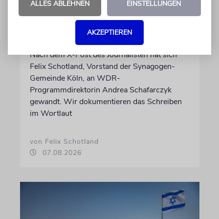
ALLES ABLEHNEN
EINSTELLUNGEN
Wie Georg Restle die
Glaubwürdigkeit des ÖRR
AKZEPTIEREN
untergräbt
Nach dem X-Post des Journalisten hat sich
Felix Schotland, Vorstand der Synagogen-
Gemeinde Köln, an WDR-
Programmdirektorin Andrea Schafarczyk
gewandt. Wir dokumentieren das Schreiben
im Wortlaut
von Felix Schotland
07.08.2026