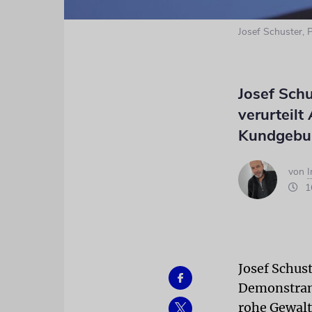
Josef Schuster, 
Josef Schu
verurteilt
Kundgebu
von
16
Josef Schust
Demonstrant
rohe Gewalt