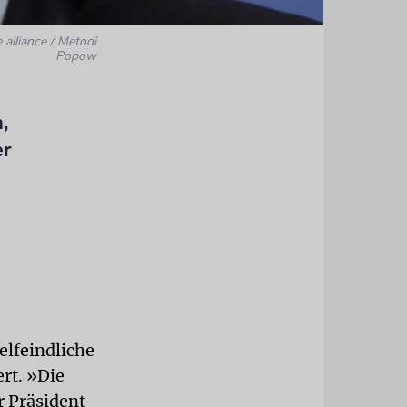
 alliance / Metodi
Popow
,
er
aelfeindliche
rt. »Die
r Präsident