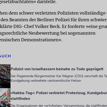
gesetzbuchtaten« darstelle.
en dem schwer verletzten Polizisten vollständig
den Beamten der Berliner Polizei für ihren schwie
rklärte DIG-Chef Volker Beck. Er forderte »eine gru
gsrechtliche Neubewertung bei sogenannten
nensischen Demonstrationen«.
 AUCH
Polizist von Israelhassern beinahe zu Tode geprügelt
Der Regierende Bürgermeister Kai Wegner (CDU) verurteilt die Ta
Kundgebung verbreitete »antisemitische Hetze«
»Nakba-Tag«: Polizei verbietet Protestzug, Kundgebu
stattfinden
Die Organisatoren der »ortsfesten« Versammlung, die stattfinden