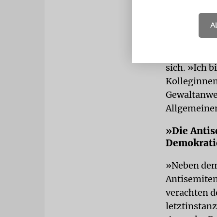
Beim »Nakba-Tag«
Festnahmen.
A
Auch Samuel
sich. »Ich b
Kolleginnen
Gewaltanwen
Allgemeine
»Die Antis
Demokrati
»Neben dem E
Antisemiten
verachten d
letztinstan