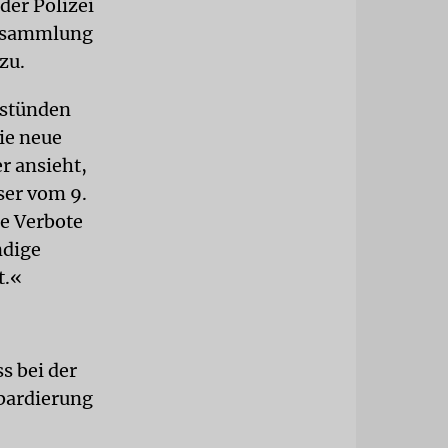
der Polizei
ersammlung
zu.
 stünden
ie neue
r ansieht,
ser vom 9.
e Verbote
ndige
t.«
s bei der
bardierung