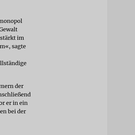
tmonopol
 Gewalt
stärkt im
um«, sagte
llständige
hmern der
nschließend
r er in ein
en bei der