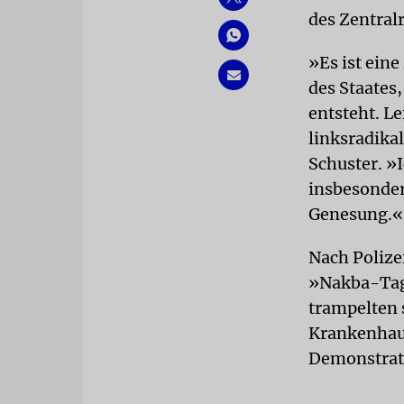
des Zentral
»Es ist ein
des Staates
entsteht. L
linksradika
Schuster. »
insbesonder
Genesung.«
Nach Polize
»Nakba-Tag
trampelten 
Krankenhaus
Demonstrati