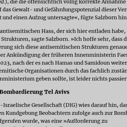
d.
), die die offensichtlich völlig korrekte Annahme 
uf das Gewalt- und Gefährdungspotenzial dieser V
at und einen Aufzug untersagte«, fügte Salzborn hin
antisemitischen Hass, der sich hier entladen habe,
Strukturen, sagte Salzborn. »Ich hoffe sehr, dass d
rung sich diese antisemitischen Strukturen genaue
er Ankündigung der früheren Innenministerin Fae
023, nach der es nach Hamas und Samidoun weiter
emitische Organisationen durch das fachlich zustä
ministerium geben sollte, ist leider nichts passier
 Bombardierung Tel Avivs
Israelische Gesellschaft (DIG) wies darauf hin, das
gen Kundgebung Beobachtern zufolge auch zur Bom
ufgerufen wurde, was eine »Aufforderung zu