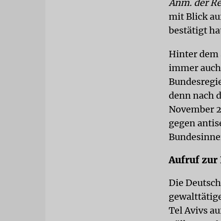
Anm. der Re
mit Blick a
bestätigt h
Hinter dem 
immer auch 
Bundesregie
denn nach d
November 2
gegen antis
Bundesinnen
Aufruf zur
Die Deutsch-
gewalttäti
Tel Avivs a