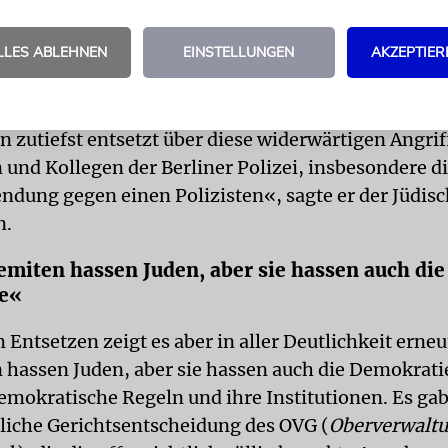
 kam es zu Gewalt gegen die Polizei und zahlreichen
Foto:
ASS
LLES ABLEHNEN
EINSTELLUNGEN
AKZEPTIER
 Salzborn, der Antisemitismusbeauftragte Berlins,
in zutiefst entsetzt über diese widerwärtigen Angri
 und Kollegen der Berliner Polizei, insbesondere d
dung gegen einen Polizisten«, sagte er der Jüdis
n.
emiten hassen Juden, aber sie hassen auch die
e«
ntsetzen zeigt es aber in aller Deutlichkeit erneu
 hassen Juden, aber sie hassen auch die Demokratie
emokratische Regeln und ihre Institutionen. Es gab 
zliche Gerichtsentscheidung des OVG (
Oberverwaltu