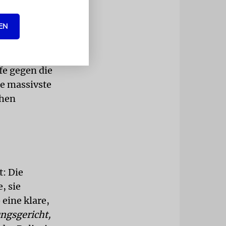
 picture alliance /
OCIATED PRESS
EN
 äußerte
ffe gegen die
ie massivste
chen
t: Die
, sie
eine klare,
ngsgericht,