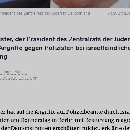
Präsident des Zentralrats der Juden in Deutschland
Foto: picture
ster, der Präsident des Zentralrats der Juden
 Angriffe gegen Polizisten bei israelfeindlich
ng
Imanuel Marcus
.05.2025 13:32 Uhr
er hat auf die Angriffe auf Polizeibeamte durch isr
en am Donnerstag in Berlin mit Bestürzung reagie
 der Demonstranten erschüttert mich«, erklärte de