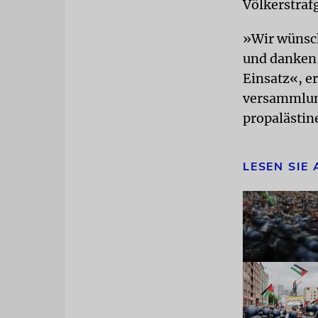
Völkerstraf
»Wir wünsch
und danken 
Einsatz«, e
versammlun
propalästi
LESEN SIE