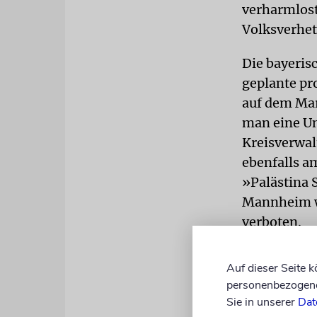
verharmlost,
Volksverhet
Die bayeris
geplante pr
auf dem Mar
man eine Un
Kreisverwal
ebenfalls 
»Palästina 
Mannheim w
verboten.
Indes gab e
Auf dieser Seite 
Flaggen. In
personenbezogene 
Reinickendo
Sie in unserer
Dat
in der rhei