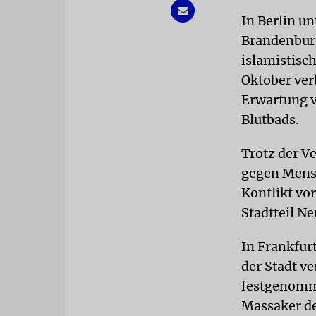
In Berlin un
Brandenburg
islamistisc
Oktober ver
Erwartung v
Blutbads.
Trotz der V
gegen Men
Konflikt vo
Stadtteil N
In Frankfur
der Stadt v
festgenomme
Massaker d