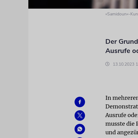
»Samidoun«-Kund
Der Grund
Ausrufe o
13.10.2023 1
In mehreren
Demonstrati
Ausrufe ode
musste die 
und angezü