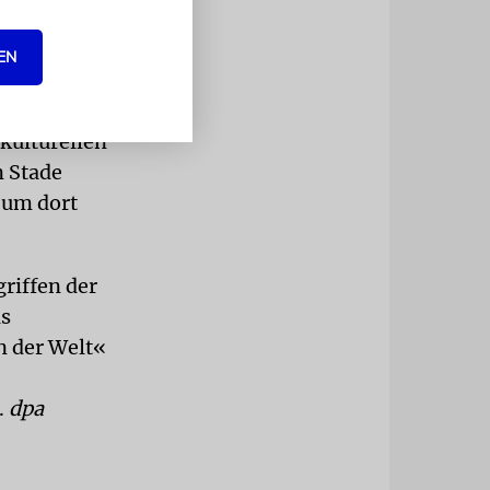
n.
EN
Polizei am
uttgart
 kulturellen
n Stade
 um dort
riffen der
as
n der Welt«
.
dpa