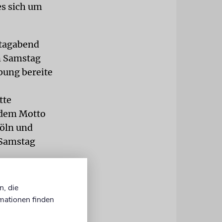
es sich um
itagabend
m Samstag
bung bereite
tte
 dem Motto
Köln und
 Samstag
mit Israel-
n, die
eil
mationen finden
nerstag war
aelische