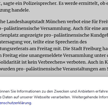
 sagte ein Polizeisprecher. Es werde ermittelt, ob 
zung handele.
che Landeshauptstadt München verbot eine für Fre
o-palästinensische Versammlung. Auch für eine a
ienplatz angezeigte pro-palästinensische Kundge
tersagung vor, teilte eine Sprecherin des
tungsreferats am Freitag mit. Die Stadt Freiburg ha
am Freitag eine unangemeldete Versammlung unter
Solidarität ist kein Verbrechen« verboten. Auch in 
urden pro-palästinensische Veranstaltungen am
s in mehreren Städten Einsätze im Zusammenhang 
können Sie Informationen zu den Zwecken und Anbietern erfahre
 Berlin wurde am Freitag eine am Rathaus im Stadtt
Daten auf unserer Webseite verarbeiten. Weitergehende Infor
rf angebrachte Israel-Flagge angezündet. Am Don
enschutzerklärung
.
nland-pfälzischen Landeshauptstadt Mainz eine isr