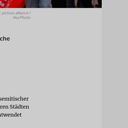
 picture alliance /
NurPhoto
sche
semitischer
ren Städten
entwendet