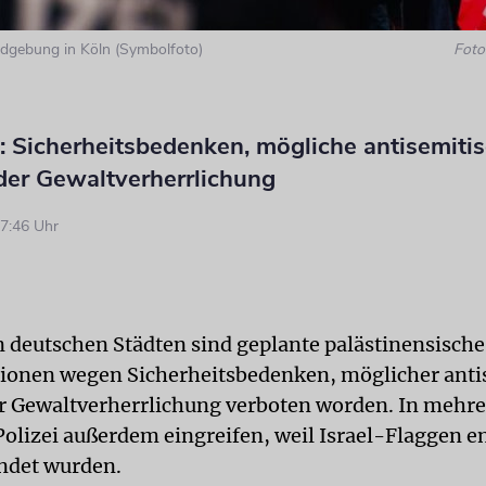
gebung in Köln (Symbolfoto)
Foto:
: Sicherheitsbedenken, mögliche antisemiti
der Gewaltverherrlichung
7:46 Uhr
 deutschen Städten sind geplante palästinensische
onen wegen Sicherheitsbedenken, möglicher anti
r Gewaltverherrlichung verboten worden. In mehre
Polizei außerdem eingreifen, weil Israel-Flaggen 
ndet wurden.