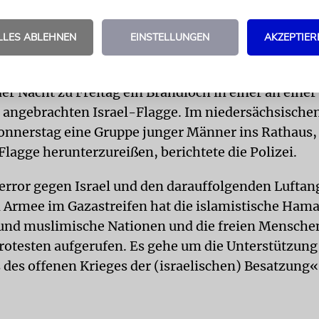
 einem Fahnenmast gerissen und angezündet worde
LLES ABLEHNEN
EINSTELLUNGEN
AKZEPTIER
drhein-westfälischen Recklinghausen wurde laut 
ine israelische Flagge gestohlen. Die Polizei in St
er Nacht zu Freitag ein Brandloch in einer an einer
 angebrachten Israel-Flagge. Im niedersächsische
nnerstag eine Gruppe junger Männer ins Rathaus,
Flagge herunterzureißen, berichtete die Polizei.
rror gegen Israel und den darauffolgenden Luftang
n Armee im Gazastreifen hat die islamistische Ham
und muslimische Nationen und die freien Mensche
otesten aufgerufen. Es gehe um die Unterstützung
 des offenen Krieges der (israelischen) Besatzung«