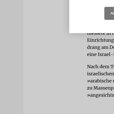
Flagge von
A
Auch im nor
Donnerstag e
meldete in d
Einrichtung
drang am Do
eine Israel-
Nach dem Te
israelische
»arabische 
zu Massenpr
»angesichts