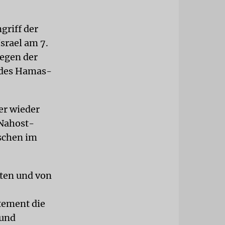
griff der
srael am 7.
wegen der
 des Hamas-
er wieder
Nahost-
schen im
nten und von
tement die
 und